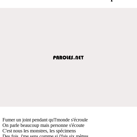
Fumer un joint pendant qu'l'monde s'écroule
On parle beaucoup mais personne s'écoute
C'est nous les monstres, les spécimens
Des fois, j'me sens comme si j'fais six mètres