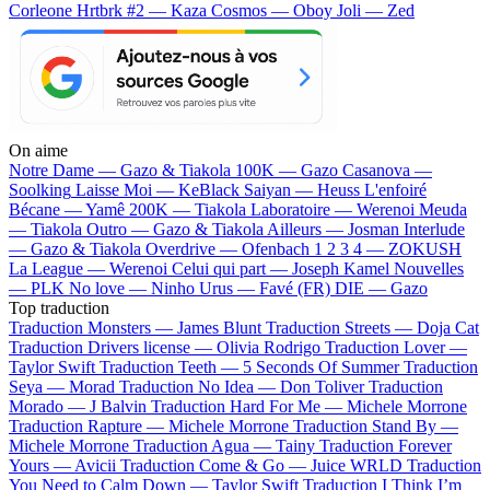
Corleone
Hrtbrk #2 — Kaza
Cosmos — Oboy
Joli — Zed
On aime
Notre Dame —
Gazo & Tiakola
100K —
Gazo
Casanova —
Soolking
Laisse Moi —
KeBlack
Saiyan —
Heuss L'enfoiré
Bécane —
Yamê
200K —
Tiakola
Laboratoire —
Werenoi
Meuda
—
Tiakola
Outro —
Gazo & Tiakola
Ailleurs —
Josman
Interlude
—
Gazo & Tiakola
Overdrive —
Ofenbach
1 2 3 4 —
ZOKUSH
La League —
Werenoi
Celui qui part —
Joseph Kamel
Nouvelles
—
PLK
No love —
Ninho
Urus —
Favé (FR)
DIE —
Gazo
Top traduction
Traduction Monsters —
James Blunt
Traduction Streets —
Doja Cat
Traduction Drivers license —
Olivia Rodrigo
Traduction Lover —
Taylor Swift
Traduction Teeth —
5 Seconds Of Summer
Traduction
Seya —
Morad
Traduction No Idea —
Don Toliver
Traduction
Morado —
J Balvin
Traduction Hard For Me —
Michele Morrone
Traduction Rapture —
Michele Morrone
Traduction Stand By —
Michele Morrone
Traduction Agua —
Tainy
Traduction Forever
Yours —
Avicii
Traduction Come & Go —
Juice WRLD
Traduction
You Need to Calm Down —
Taylor Swift
Traduction I Think I’m