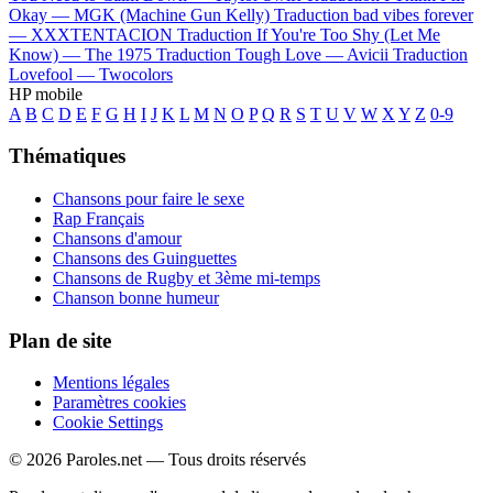
Okay —
MGK (Machine Gun Kelly)
Traduction bad vibes forever
—
XXXTENTACION
Traduction If You're Too Shy (Let Me
Know) —
The 1975
Traduction Tough Love —
Avicii
Traduction
Lovefool —
Twocolors
HP mobile
A
B
C
D
E
F
G
H
I
J
K
L
M
N
O
P
Q
R
S
T
U
V
W
X
Y
Z
0-9
Thématiques
Chansons pour faire le sexe
Rap Français
Chansons d'amour
Chansons des Guinguettes
Chansons de Rugby et 3ème mi-temps
Chanson bonne humeur
Plan de site
Mentions légales
Paramètres cookies
Cookie Settings
© 2026 Paroles.net — Tous droits réservés