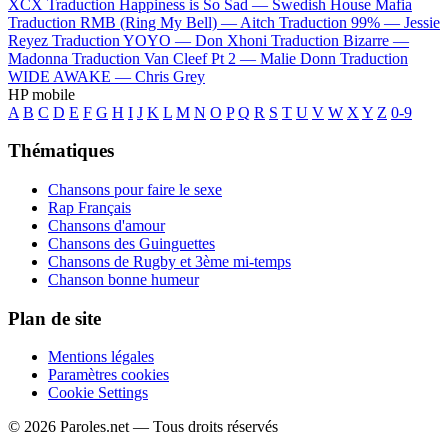
XCX
Traduction Happiness is So Sad —
Swedish House Mafia
Traduction RMB (Ring My Bell) —
Aitch
Traduction 99% —
Jessie
Reyez
Traduction YOYO —
Don Xhoni
Traduction Bizarre —
Madonna
Traduction Van Cleef Pt 2 —
Malie Donn
Traduction
WIDE AWAKE —
Chris Grey
HP mobile
A
B
C
D
E
F
G
H
I
J
K
L
M
N
O
P
Q
R
S
T
U
V
W
X
Y
Z
0-9
Thématiques
Chansons pour faire le sexe
Rap Français
Chansons d'amour
Chansons des Guinguettes
Chansons de Rugby et 3ème mi-temps
Chanson bonne humeur
Plan de site
Mentions légales
Paramètres cookies
Cookie Settings
© 2026 Paroles.net — Tous droits réservés