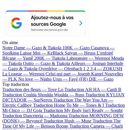
On aime
Notre Dame —
Gazo & Tiakola
100K —
Gazo
Casanova —
Soolking
Laisse Moi —
KeBlack
Saiyan —
Heuss L'enfoiré
Bécane —
Yamê
200K —
Tiakola
Laboratoire —
Werenoi
Meuda
—
Tiakola
Outro —
Gazo & Tiakola
Ailleurs —
Josman
Interlude
—
Gazo & Tiakola
Overdrive —
Ofenbach
1 2 3 4 —
ZOKUSH
La League —
Werenoi
Celui qui part —
Joseph Kamel
Nouvelles
—
PLK
No love —
Ninho
Urus —
Favé (FR)
DIE —
Gazo
Top traduction
Traduction des fleurs —
Tove Lo
Traduction AH HA —
Cardi B
Traduction Coulda Shoulda Woulda —
Russ
Traduction KYLIAN
DICTADOR —
SurNervis
Traduction The Way You Are —
Electric Callboy
Traduction Home To Me —
Tones & I
Traduction
Mi Chico —
DJ Goja
Traduction My Body Isn't Ready —
Sombr
Traduction Danceteria —
Madonna
Traduction MORNING DEW
(DONK) —
Beyoncé
Traduction Hush —
Muse
Traduction The
Time Of My Life —
Benson Boone
Traduction Camera —
Charli