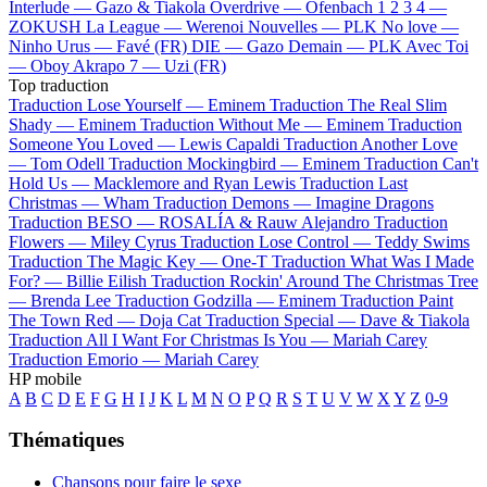
Interlude —
Gazo & Tiakola
Overdrive —
Ofenbach
1 2 3 4 —
ZOKUSH
La League —
Werenoi
Nouvelles —
PLK
No love —
Ninho
Urus —
Favé (FR)
DIE —
Gazo
Demain —
PLK
Avec Toi
—
Oboy
Akrapo 7 —
Uzi (FR)
Top traduction
Traduction Lose Yourself —
Eminem
Traduction The Real Slim
Shady —
Eminem
Traduction Without Me —
Eminem
Traduction
Someone You Loved —
Lewis Capaldi
Traduction Another Love
—
Tom Odell
Traduction Mockingbird —
Eminem
Traduction Can't
Hold Us —
Macklemore and Ryan Lewis
Traduction Last
Christmas —
Wham
Traduction Demons —
Imagine Dragons
Traduction BESO —
ROSALÍA & Rauw Alejandro
Traduction
Flowers —
Miley Cyrus
Traduction Lose Control —
Teddy Swims
Traduction The Magic Key —
One-T
Traduction What Was I Made
For? —
Billie Eilish
Traduction Rockin' Around The Christmas Tree
—
Brenda Lee
Traduction Godzilla —
Eminem
Traduction Paint
The Town Red —
Doja Cat
Traduction Special —
Dave & Tiakola
Traduction All I Want For Christmas Is You —
Mariah Carey
Traduction Emorio —
Mariah Carey
HP mobile
A
B
C
D
E
F
G
H
I
J
K
L
M
N
O
P
Q
R
S
T
U
V
W
X
Y
Z
0-9
Thématiques
Chansons pour faire le sexe