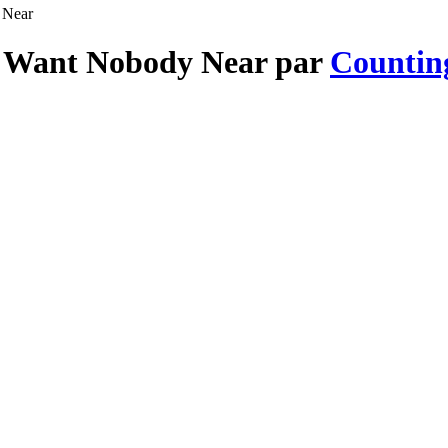
 Near
't Want Nobody Near par
Countin