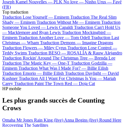
Joseph Kamel
Nouvelles —
PLK
No love —
Ninho
Urus —
Favé
(FR)
Top traduction
Traduction Lose Yourself —
Eminem
Traduction The Real Slim
Shady —
Eminem
Traduction Without Me —
Eminem
Traduction
Someone You Loved —
Lewis Capaldi
Traduction Can't Hold Us
—
Macklemore and Ryan Lewis
Traduction Mockingbird —
Eminem
Traduction Another Love —
Tom Odell
Traduction Last
Christmas —
Wham
Traduction Demons —
Imagine Dragons
Traduction Flowers —
Miley Cyrus
Traduction Lose Control —
Teddy Swims
Traduction BESO —
ROSALÍA & Rauw Alejandro
Traduction Rockin' Around The Christmas Tree —
Brenda Lee
Traduction The Magic Key —
One-T
Traduction Godzilla —
Eminem
Traduction What Was I Made For? —
Billie Eilish
Traduction Emorio —
Billie Eilish
Traduction Daylight —
David
Kushner
Traduction All I Want For Christmas Is You —
Mariah
Carey
Traduction Paint The Town Red —
Doja Cat
HP mobile
Les plus grands succès de Counting
Crows
Omaha
Mr Jones
Rain King (live)
Anna Begins (live)
Round Here
Recovering The Satellites