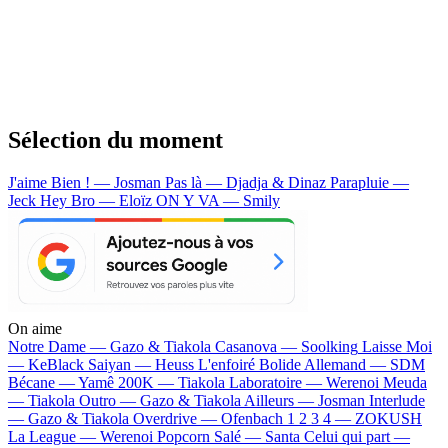
Sélection du moment
J'aime Bien ! — Josman
Pas là — Djadja & Dinaz
Parapluie —
Jeck
Hey Bro — Eloïz
ON Y VA — Smily
On aime
Notre Dame —
Gazo & Tiakola
Casanova —
Soolking
Laisse Moi
—
KeBlack
Saiyan —
Heuss L'enfoiré
Bolide Allemand —
SDM
Bécane —
Yamê
200K —
Tiakola
Laboratoire —
Werenoi
Meuda
—
Tiakola
Outro —
Gazo & Tiakola
Ailleurs —
Josman
Interlude
—
Gazo & Tiakola
Overdrive —
Ofenbach
1 2 3 4 —
ZOKUSH
La League —
Werenoi
Popcorn Salé —
Santa
Celui qui part —