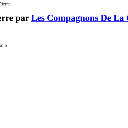
Pierre
erre par
Les Compagnons De La
onio