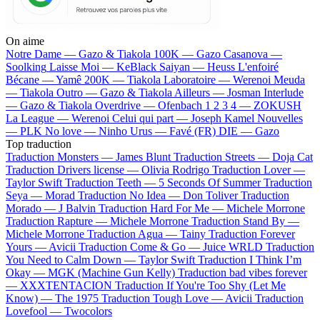
On aime
Notre Dame —
Gazo & Tiakola
100K —
Gazo
Casanova —
Soolking
Laisse Moi —
KeBlack
Saiyan —
Heuss L'enfoiré
Bécane —
Yamê
200K —
Tiakola
Laboratoire —
Werenoi
Meuda
—
Tiakola
Outro —
Gazo & Tiakola
Ailleurs —
Josman
Interlude
—
Gazo & Tiakola
Overdrive —
Ofenbach
1 2 3 4 —
ZOKUSH
La League —
Werenoi
Celui qui part —
Joseph Kamel
Nouvelles
—
PLK
No love —
Ninho
Urus —
Favé (FR)
DIE —
Gazo
Top traduction
Traduction Monsters —
James Blunt
Traduction Streets —
Doja Cat
Traduction Drivers license —
Olivia Rodrigo
Traduction Lover —
Taylor Swift
Traduction Teeth —
5 Seconds Of Summer
Traduction
Seya —
Morad
Traduction No Idea —
Don Toliver
Traduction
Morado —
J Balvin
Traduction Hard For Me —
Michele Morrone
Traduction Rapture —
Michele Morrone
Traduction Stand By —
Michele Morrone
Traduction Agua —
Tainy
Traduction Forever
Yours —
Avicii
Traduction Come & Go —
Juice WRLD
Traduction
You Need to Calm Down —
Taylor Swift
Traduction I Think I’m
Okay —
MGK (Machine Gun Kelly)
Traduction bad vibes forever
—
XXXTENTACION
Traduction If You're Too Shy (Let Me
Know) —
The 1975
Traduction Tough Love —
Avicii
Traduction
Lovefool —
Twocolors