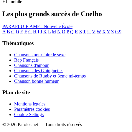
HP mobile
Les plus grands succès de Coelho
PARAPLUIE
AMF - Nouvelle École
A
B
C
D
E
F
G
H
I
J
K
L
M
N
O
P
Q
R
S
T
U
V
W
X
Y
Z
0-9
Thématiques
Chansons pour faire le sexe
Rap Français
Chansons d'amour
Chansons des Guinguettes
Chansons de Rugby et 3ème mi-temps
Chanson bonne humeur
Plan de site
Mentions légales
Paramètres cookies
Cookie Settings
© 2026 Paroles.net — Tous droits réservés