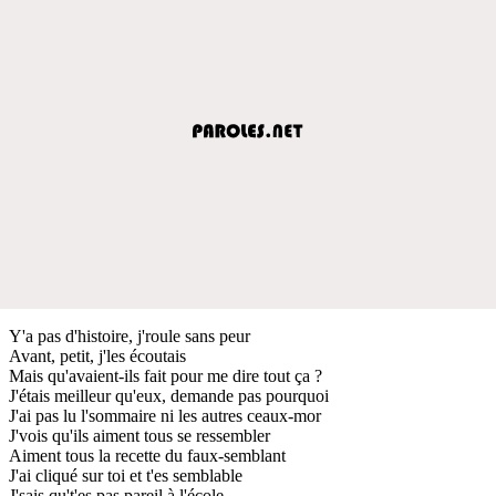
Y'a pas d'histoire, j'roule sans peur
Avant, petit, j'les écoutais
Mais qu'avaient-ils fait pour me dire tout ça ?
J'étais meilleur qu'eux, demande pas pourquoi
J'ai pas lu l'sommaire ni les autres ceaux-mor
J'vois qu'ils aiment tous se ressembler
Aiment tous la recette du faux-semblant
J'ai cliqué sur toi et t'es semblable
J'sais qu't'es pas pareil à l'école