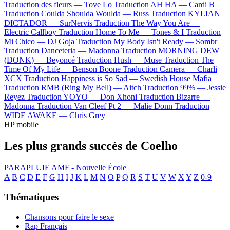
Traduction des fleurs —
Tove Lo
Traduction AH HA —
Cardi B
Traduction Coulda Shoulda Woulda —
Russ
Traduction KYLIAN
DICTADOR —
SurNervis
Traduction The Way You Are —
Electric Callboy
Traduction Home To Me —
Tones & I
Traduction
Mi Chico —
DJ Goja
Traduction My Body Isn't Ready —
Sombr
Traduction Danceteria —
Madonna
Traduction MORNING DEW
(DONK) —
Beyoncé
Traduction Hush —
Muse
Traduction The
Time Of My Life —
Benson Boone
Traduction Camera —
Charli
XCX
Traduction Happiness is So Sad —
Swedish House Mafia
Traduction RMB (Ring My Bell) —
Aitch
Traduction 99% —
Jessie
Reyez
Traduction YOYO —
Don Xhoni
Traduction Bizarre —
Madonna
Traduction Van Cleef Pt 2 —
Malie Donn
Traduction
WIDE AWAKE —
Chris Grey
HP mobile
Les plus grands succès de Coelho
PARAPLUIE
AMF - Nouvelle École
A
B
C
D
E
F
G
H
I
J
K
L
M
N
O
P
Q
R
S
T
U
V
W
X
Y
Z
0-9
Thématiques
Chansons pour faire le sexe
Rap Français