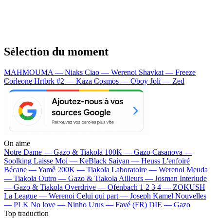
Sélection du moment
MAHMOUMA — Niaks
Ciao — Werenoi
Shavkat — Freeze
Corleone
Hrtbrk #2 — Kaza
Cosmos — Oboy
Joli — Zed
On aime
Notre Dame —
Gazo & Tiakola
100K —
Gazo
Casanova —
Soolking
Laisse Moi —
KeBlack
Saiyan —
Heuss L'enfoiré
Bécane —
Yamê
200K —
Tiakola
Laboratoire —
Werenoi
Meuda
—
Tiakola
Outro —
Gazo & Tiakola
Ailleurs —
Josman
Interlude
—
Gazo & Tiakola
Overdrive —
Ofenbach
1 2 3 4 —
ZOKUSH
La League —
Werenoi
Celui qui part —
Joseph Kamel
Nouvelles
—
PLK
No love —
Ninho
Urus —
Favé (FR)
DIE —
Gazo
Top traduction