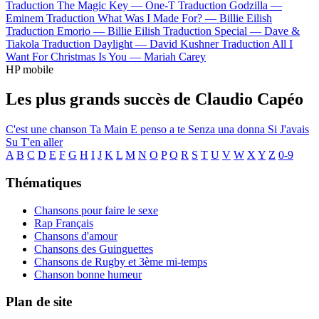
Traduction The Magic Key —
One-T
Traduction Godzilla —
Eminem
Traduction What Was I Made For? —
Billie Eilish
Traduction Emorio —
Billie Eilish
Traduction Special —
Dave &
Tiakola
Traduction Daylight —
David Kushner
Traduction All I
Want For Christmas Is You —
Mariah Carey
HP mobile
Les plus grands succès de Claudio Capéo
C'est une chanson
Ta Main
E penso a te
Senza una donna
Si J'avais
Su
T'en aller
A
B
C
D
E
F
G
H
I
J
K
L
M
N
O
P
Q
R
S
T
U
V
W
X
Y
Z
0-9
Thématiques
Chansons pour faire le sexe
Rap Français
Chansons d'amour
Chansons des Guinguettes
Chansons de Rugby et 3ème mi-temps
Chanson bonne humeur
Plan de site