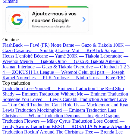
Slimane
On aime
FlashBack —
Favé (FR)
Notre Dame —
Gazo & Tiakola
100K —
Gazo
Casanova —
Soolking
Laisse Moi —
KeBlack
Saiyan —
Heuss L'enfoiré
Bécane —
Yamê
200K —
Tiakola
Laboratoire —
Werenoi
Meuda —
Tiakola
Outro —
Gazo & Tiakola
Ailleurs —
Josman
Interlude —
Gazo & Tiakola
Overdrive —
Ofenbach
1 2 3
4 —
ZOKUSH
La League —
Werenoi
Celui qui part —
Joseph
Kamel
Nouvelles —
PLK
No love —
Ninho
Urus —
Favé (FR)
Top traduction
Traduction Lose Yourself —
Eminem
Traduction The Real Slim
Shady —
Eminem
Traduction Without Me —
Eminem
Traduction
Someone You Loved —
Lewis Capaldi
Traduction Another Love
—
Tom Odell
Traduction Can't Hold Us —
Macklemore and Ryan
Lewis
Traduction Mockingbird —
Eminem
Traduction Last
Christmas —
Wham
Traduction Demons —
Imagine Dragons
Traduction Flowers —
Miley Cyrus
Traduction Lose Control —
Teddy Swims
Traduction BESO —
ROSALÍA & Rauw Alejandro
Traduction Rockin' Around The Christmas Tree —
Brenda Lee