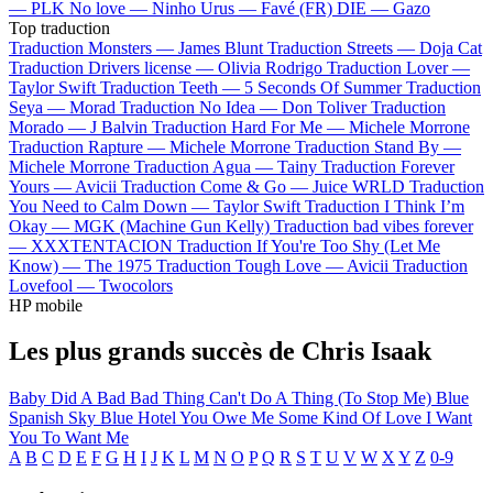
—
PLK
No love —
Ninho
Urus —
Favé (FR)
DIE —
Gazo
Top traduction
Traduction Monsters —
James Blunt
Traduction Streets —
Doja Cat
Traduction Drivers license —
Olivia Rodrigo
Traduction Lover —
Taylor Swift
Traduction Teeth —
5 Seconds Of Summer
Traduction
Seya —
Morad
Traduction No Idea —
Don Toliver
Traduction
Morado —
J Balvin
Traduction Hard For Me —
Michele Morrone
Traduction Rapture —
Michele Morrone
Traduction Stand By —
Michele Morrone
Traduction Agua —
Tainy
Traduction Forever
Yours —
Avicii
Traduction Come & Go —
Juice WRLD
Traduction
You Need to Calm Down —
Taylor Swift
Traduction I Think I’m
Okay —
MGK (Machine Gun Kelly)
Traduction bad vibes forever
—
XXXTENTACION
Traduction If You're Too Shy (Let Me
Know) —
The 1975
Traduction Tough Love —
Avicii
Traduction
Lovefool —
Twocolors
HP mobile
Les plus grands succès de Chris Isaak
Baby Did A Bad Bad Thing
Can't Do A Thing (To Stop Me)
Blue
Spanish Sky
Blue Hotel
You Owe Me Some Kind Of Love
I Want
You To Want Me
A
B
C
D
E
F
G
H
I
J
K
L
M
N
O
P
Q
R
S
T
U
V
W
X
Y
Z
0-9