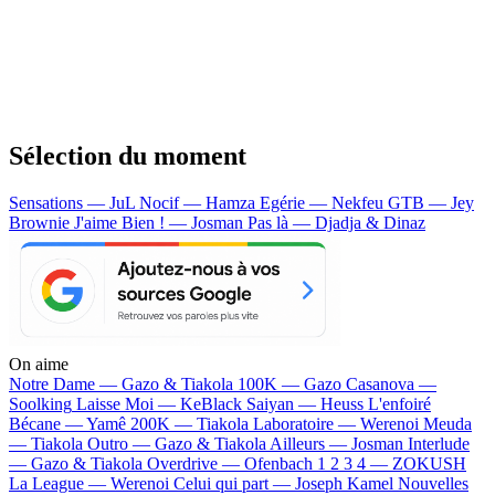
Sélection du moment
Sensations — JuL
Nocif — Hamza
Egérie — Nekfeu
GTB — Jey
Brownie
J'aime Bien ! — Josman
Pas là — Djadja & Dinaz
On aime
Notre Dame —
Gazo & Tiakola
100K —
Gazo
Casanova —
Soolking
Laisse Moi —
KeBlack
Saiyan —
Heuss L'enfoiré
Bécane —
Yamê
200K —
Tiakola
Laboratoire —
Werenoi
Meuda
—
Tiakola
Outro —
Gazo & Tiakola
Ailleurs —
Josman
Interlude
—
Gazo & Tiakola
Overdrive —
Ofenbach
1 2 3 4 —
ZOKUSH
La League —
Werenoi
Celui qui part —
Joseph Kamel
Nouvelles