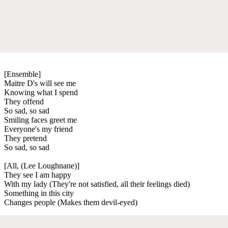
[Ensemble]
Maitre D's will see me
Knowing what I spend
They offend
So sad, so sad
Smiling faces greet me
Everyone's my friend
They pretend
So sad, so sad
[All, (Lee Loughnane)]
They see I am happy
With my lady (They're not satisfied, all their feelings died)
Something in this city
Changes people (Makes them devil-eyed)