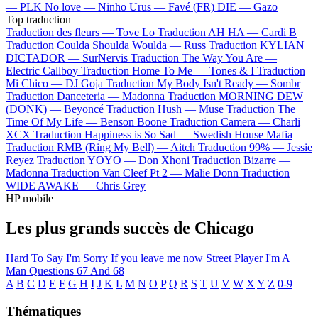
—
PLK
No love —
Ninho
Urus —
Favé (FR)
DIE —
Gazo
Top traduction
Traduction des fleurs —
Tove Lo
Traduction AH HA —
Cardi B
Traduction Coulda Shoulda Woulda —
Russ
Traduction KYLIAN
DICTADOR —
SurNervis
Traduction The Way You Are —
Electric Callboy
Traduction Home To Me —
Tones & I
Traduction
Mi Chico —
DJ Goja
Traduction My Body Isn't Ready —
Sombr
Traduction Danceteria —
Madonna
Traduction MORNING DEW
(DONK) —
Beyoncé
Traduction Hush —
Muse
Traduction The
Time Of My Life —
Benson Boone
Traduction Camera —
Charli
XCX
Traduction Happiness is So Sad —
Swedish House Mafia
Traduction RMB (Ring My Bell) —
Aitch
Traduction 99% —
Jessie
Reyez
Traduction YOYO —
Don Xhoni
Traduction Bizarre —
Madonna
Traduction Van Cleef Pt 2 —
Malie Donn
Traduction
WIDE AWAKE —
Chris Grey
HP mobile
Les plus grands succès de Chicago
Hard To Say I'm Sorry
If you leave me now
Street Player
I'm A
Man
Questions 67 And 68
A
B
C
D
E
F
G
H
I
J
K
L
M
N
O
P
Q
R
S
T
U
V
W
X
Y
Z
0-9
Thématiques