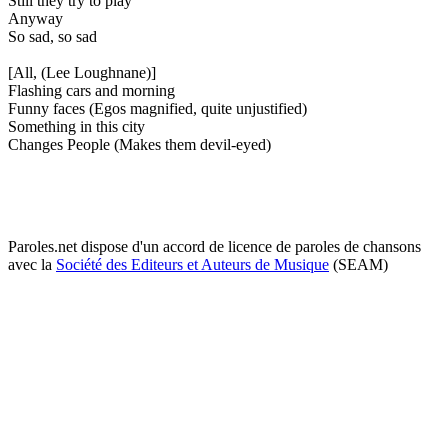
Still they try to play
Anyway
So sad, so sad
[All, (Lee Loughnane)]
Flashing cars and morning
Funny faces (Egos magnified, quite unjustified)
Something in this city
Changes People (Makes them devil-eyed)
Paroles.net dispose d'un accord de licence de paroles de chansons
avec la
Société des Editeurs et Auteurs de Musique
(SEAM)