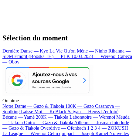
Sélection du moment
Dernière Danse — Kyo
La Vie Qu'on Mène — Ninho
Rihanna —
SDM
Emotif (Booska 1H) — PLK
10.03.2023 — Werenoi
Cabeza
— Oboy
On aime
Notre Dame —
Gazo & Tiakola
100K —
Gazo
Casanova —
Soolking
Laisse Moi —
KeBlack
Saiyan —
Heuss L'enfoiré
Bécane —
Yamê
200K —
Tiakola
Laboratoire —
Werenoi
Meuda
—
Tiakola
Outro —
Gazo & Tiakola
Ailleurs —
Josman
Interlude
—
Gazo & Tiakola
Overdrive —
Ofenbach
1 2 3 4 —
ZOKUSH
La League —
Werenoi
Celui qui part —
Joseph Kamel
Nouvelles