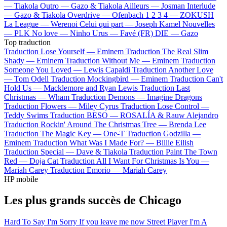
—
Tiakola
Outro —
Gazo & Tiakola
Ailleurs —
Josman
Interlude
—
Gazo & Tiakola
Overdrive —
Ofenbach
1 2 3 4 —
ZOKUSH
La League —
Werenoi
Celui qui part —
Joseph Kamel
Nouvelles
—
PLK
No love —
Ninho
Urus —
Favé (FR)
DIE —
Gazo
Top traduction
Traduction Lose Yourself —
Eminem
Traduction The Real Slim
Shady —
Eminem
Traduction Without Me —
Eminem
Traduction
Someone You Loved —
Lewis Capaldi
Traduction Another Love
—
Tom Odell
Traduction Mockingbird —
Eminem
Traduction Can't
Hold Us —
Macklemore and Ryan Lewis
Traduction Last
Christmas —
Wham
Traduction Demons —
Imagine Dragons
Traduction Flowers —
Miley Cyrus
Traduction Lose Control —
Teddy Swims
Traduction BESO —
ROSALÍA & Rauw Alejandro
Traduction Rockin' Around The Christmas Tree —
Brenda Lee
Traduction The Magic Key —
One-T
Traduction Godzilla —
Eminem
Traduction What Was I Made For? —
Billie Eilish
Traduction Special —
Dave & Tiakola
Traduction Paint The Town
Red —
Doja Cat
Traduction All I Want For Christmas Is You —
Mariah Carey
Traduction Emorio —
Mariah Carey
HP mobile
Les plus grands succès de Chicago
Hard To Say I'm Sorry
If you leave me now
Street Player
I'm A