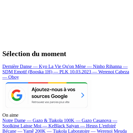
Sélection du moment
Dernière Danse — Kyo
La Vie Qu'on Mène — Ninho
Rihanna —
SDM
Emotif (Booska 1H) — PLK
10.03.2023 — Werenoi
Cabeza
— Oboy
On aime
Notre Dame —
Gazo & Tiakola
100K —
Gazo
Casanova —
Soolking
Laisse Moi —
KeBlack
Saiyan —
Heuss L'enfoiré
Bécane —
Yamê
200K —
Tiakola
Laboratoire —
Werenoi
Meuda