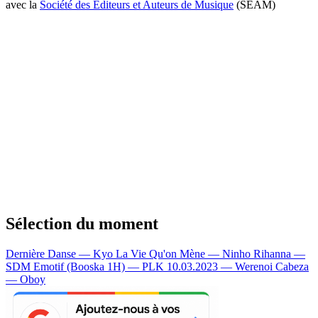
avec la
Société des Editeurs et Auteurs de Musique
(SEAM)
Sélection du moment
Dernière Danse — Kyo
La Vie Qu'on Mène — Ninho
Rihanna —
SDM
Emotif (Booska 1H) — PLK
10.03.2023 — Werenoi
Cabeza
— Oboy