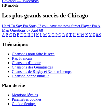
Lovefool —
Twocolors
HP mobile
Les plus grands succès de Chicago
Hard To Say I'm Sorry
If you leave me now
Street Player
I'm A
Man
Questions 67 And 68
A
B
C
D
E
F
G
H
I
J
K
L
M
N
O
P
Q
R
S
T
U
V
W
X
Y
Z
0-9
Thématiques
Chansons pour faire le sexe
Rap Français
Chansons d'amour
Chansons des Guinguettes
Chansons de Rugby et 3ème mi-temps
Chanson bonne humeur
Plan de site
Mentions légales
Paramètres cookies
Cookie Settings