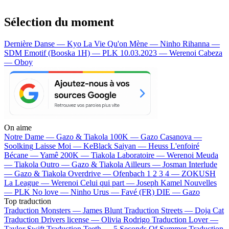
Sélection du moment
Dernière Danse — Kyo
La Vie Qu'on Mène — Ninho
Rihanna —
SDM
Emotif (Booska 1H) — PLK
10.03.2023 — Werenoi
Cabeza
— Oboy
On aime
Notre Dame —
Gazo & Tiakola
100K —
Gazo
Casanova —
Soolking
Laisse Moi —
KeBlack
Saiyan —
Heuss L'enfoiré
Bécane —
Yamê
200K —
Tiakola
Laboratoire —
Werenoi
Meuda
—
Tiakola
Outro —
Gazo & Tiakola
Ailleurs —
Josman
Interlude
—
Gazo & Tiakola
Overdrive —
Ofenbach
1 2 3 4 —
ZOKUSH
La League —
Werenoi
Celui qui part —
Joseph Kamel
Nouvelles
—
PLK
No love —
Ninho
Urus —
Favé (FR)
DIE —
Gazo
Top traduction
Traduction Monsters —
James Blunt
Traduction Streets —
Doja Cat
Traduction Drivers license —
Olivia Rodrigo
Traduction Lover —
Taylor Swift
Traduction Teeth —
5 Seconds Of Summer
Traduction