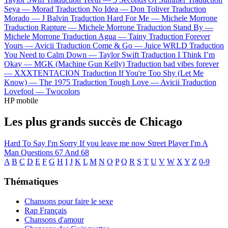
Seya —
Morad
Traduction No Idea —
Don Toliver
Traduction
Morado —
J Balvin
Traduction Hard For Me —
Michele Morrone
Traduction Rapture —
Michele Morrone
Traduction Stand By —
Michele Morrone
Traduction Agua —
Tainy
Traduction Forever
Yours —
Avicii
Traduction Come & Go —
Juice WRLD
Traduction
You Need to Calm Down —
Taylor Swift
Traduction I Think I’m
Okay —
MGK (Machine Gun Kelly)
Traduction bad vibes forever
—
XXXTENTACION
Traduction If You're Too Shy (Let Me
Know) —
The 1975
Traduction Tough Love —
Avicii
Traduction
Lovefool —
Twocolors
HP mobile
Les plus grands succès de Chicago
Hard To Say I'm Sorry
If you leave me now
Street Player
I'm A
Man
Questions 67 And 68
A
B
C
D
E
F
G
H
I
J
K
L
M
N
O
P
Q
R
S
T
U
V
W
X
Y
Z
0-9
Thématiques
Chansons pour faire le sexe
Rap Français
Chansons d'amour