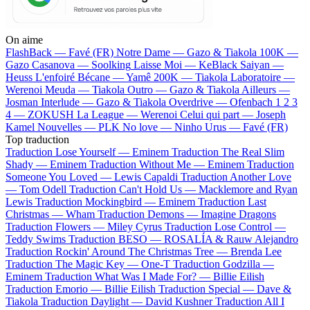
On aime
FlashBack —
Favé (FR)
Notre Dame —
Gazo & Tiakola
100K —
Gazo
Casanova —
Soolking
Laisse Moi —
KeBlack
Saiyan —
Heuss L'enfoiré
Bécane —
Yamê
200K —
Tiakola
Laboratoire —
Werenoi
Meuda —
Tiakola
Outro —
Gazo & Tiakola
Ailleurs —
Josman
Interlude —
Gazo & Tiakola
Overdrive —
Ofenbach
1 2 3
4 —
ZOKUSH
La League —
Werenoi
Celui qui part —
Joseph
Kamel
Nouvelles —
PLK
No love —
Ninho
Urus —
Favé (FR)
Top traduction
Traduction Lose Yourself —
Eminem
Traduction The Real Slim
Shady —
Eminem
Traduction Without Me —
Eminem
Traduction
Someone You Loved —
Lewis Capaldi
Traduction Another Love
—
Tom Odell
Traduction Can't Hold Us —
Macklemore and Ryan
Lewis
Traduction Mockingbird —
Eminem
Traduction Last
Christmas —
Wham
Traduction Demons —
Imagine Dragons
Traduction Flowers —
Miley Cyrus
Traduction Lose Control —
Teddy Swims
Traduction BESO —
ROSALÍA & Rauw Alejandro
Traduction Rockin' Around The Christmas Tree —
Brenda Lee
Traduction The Magic Key —
One-T
Traduction Godzilla —
Eminem
Traduction What Was I Made For? —
Billie Eilish
Traduction Emorio —
Billie Eilish
Traduction Special —
Dave &
Tiakola
Traduction Daylight —
David Kushner
Traduction All I