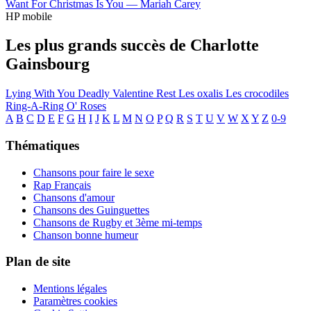
Want For Christmas Is You —
Mariah Carey
HP mobile
Les plus grands succès de Charlotte
Gainsbourg
Lying With You
Deadly Valentine
Rest
Les oxalis
Les crocodiles
Ring-A-Ring O' Roses
A
B
C
D
E
F
G
H
I
J
K
L
M
N
O
P
Q
R
S
T
U
V
W
X
Y
Z
0-9
Thématiques
Chansons pour faire le sexe
Rap Français
Chansons d'amour
Chansons des Guinguettes
Chansons de Rugby et 3ème mi-temps
Chanson bonne humeur
Plan de site
Mentions légales
Paramètres cookies