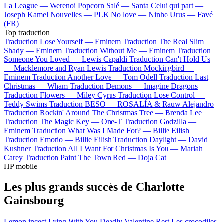
La League —
Werenoi
Popcorn Salé —
Santa
Celui qui part —
Joseph Kamel
Nouvelles —
PLK
No love —
Ninho
Urus —
Favé
(FR)
Top traduction
Traduction Lose Yourself —
Eminem
Traduction The Real Slim
Shady —
Eminem
Traduction Without Me —
Eminem
Traduction
Someone You Loved —
Lewis Capaldi
Traduction Can't Hold Us
—
Macklemore and Ryan Lewis
Traduction Mockingbird —
Eminem
Traduction Another Love —
Tom Odell
Traduction Last
Christmas —
Wham
Traduction Demons —
Imagine Dragons
Traduction Flowers —
Miley Cyrus
Traduction Lose Control —
Teddy Swims
Traduction BESO —
ROSALÍA & Rauw Alejandro
Traduction Rockin' Around The Christmas Tree —
Brenda Lee
Traduction The Magic Key —
One-T
Traduction Godzilla —
Eminem
Traduction What Was I Made For? —
Billie Eilish
Traduction Emorio —
Billie Eilish
Traduction Daylight —
David
Kushner
Traduction All I Want For Christmas Is You —
Mariah
Carey
Traduction Paint The Town Red —
Doja Cat
HP mobile
Les plus grands succès de Charlotte
Gainsbourg
Lemon incest
Lying With You
Deadly Valentine
Rest
Les crocodiles