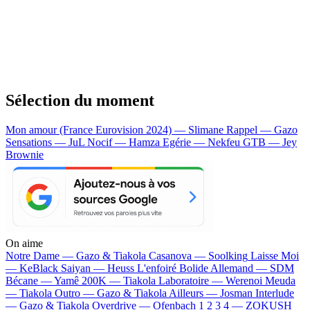
Sélection du moment
Mon amour (France Eurovision 2024) — Slimane
Rappel — Gazo
Sensations — JuL
Nocif — Hamza
Egérie — Nekfeu
GTB — Jey
Brownie
On aime
Notre Dame —
Gazo & Tiakola
Casanova —
Soolking
Laisse Moi
—
KeBlack
Saiyan —
Heuss L'enfoiré
Bolide Allemand —
SDM
Bécane —
Yamê
200K —
Tiakola
Laboratoire —
Werenoi
Meuda
—
Tiakola
Outro —
Gazo & Tiakola
Ailleurs —
Josman
Interlude
—
Gazo & Tiakola
Overdrive —
Ofenbach
1 2 3 4 —
ZOKUSH