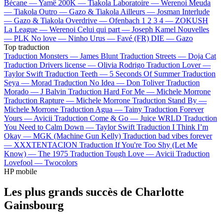
Bécane —
Yamê
200K —
Tiakola
Laboratoire —
Werenoi
Meuda
—
Tiakola
Outro —
Gazo & Tiakola
Ailleurs —
Josman
Interlude
—
Gazo & Tiakola
Overdrive —
Ofenbach
1 2 3 4 —
ZOKUSH
La League —
Werenoi
Celui qui part —
Joseph Kamel
Nouvelles
—
PLK
No love —
Ninho
Urus —
Favé (FR)
DIE —
Gazo
Top traduction
Traduction Monsters —
James Blunt
Traduction Streets —
Doja Cat
Traduction Drivers license —
Olivia Rodrigo
Traduction Lover —
Taylor Swift
Traduction Teeth —
5 Seconds Of Summer
Traduction
Seya —
Morad
Traduction No Idea —
Don Toliver
Traduction
Morado —
J Balvin
Traduction Hard For Me —
Michele Morrone
Traduction Rapture —
Michele Morrone
Traduction Stand By —
Michele Morrone
Traduction Agua —
Tainy
Traduction Forever
Yours —
Avicii
Traduction Come & Go —
Juice WRLD
Traduction
You Need to Calm Down —
Taylor Swift
Traduction I Think I’m
Okay —
MGK (Machine Gun Kelly)
Traduction bad vibes forever
—
XXXTENTACION
Traduction If You're Too Shy (Let Me
Know) —
The 1975
Traduction Tough Love —
Avicii
Traduction
Lovefool —
Twocolors
HP mobile
Les plus grands succès de Charlotte
Gainsbourg