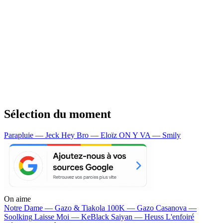
Sélection du moment
Parapluie — Jeck
Hey Bro — Eloïz
ON Y VA — Smily
On aime
Notre Dame —
Gazo & Tiakola
100K —
Gazo
Casanova —
Soolking
Laisse Moi —
KeBlack
Saiyan —
Heuss L'enfoiré