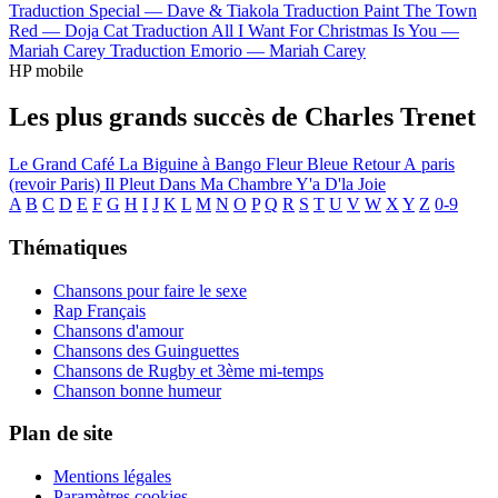
Traduction Special —
Dave & Tiakola
Traduction Paint The Town
Red —
Doja Cat
Traduction All I Want For Christmas Is You —
Mariah Carey
Traduction Emorio —
Mariah Carey
HP mobile
Les plus grands succès de Charles Trenet
Le Grand Café
La Biguine à Bango
Fleur Bleue
Retour A paris
(revoir Paris)
Il Pleut Dans Ma Chambre
Y'a D'la Joie
A
B
C
D
E
F
G
H
I
J
K
L
M
N
O
P
Q
R
S
T
U
V
W
X
Y
Z
0-9
Thématiques
Chansons pour faire le sexe
Rap Français
Chansons d'amour
Chansons des Guinguettes
Chansons de Rugby et 3ème mi-temps
Chanson bonne humeur
Plan de site
Mentions légales
Paramètres cookies