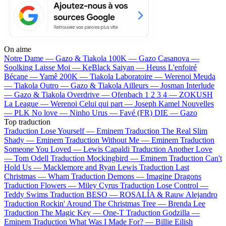
On aime
Notre Dame —
Gazo & Tiakola
100K —
Gazo
Casanova —
Soolking
Laisse Moi —
KeBlack
Saiyan —
Heuss L'enfoiré
Bécane —
Yamê
200K —
Tiakola
Laboratoire —
Werenoi
Meuda
—
Tiakola
Outro —
Gazo & Tiakola
Ailleurs —
Josman
Interlude
—
Gazo & Tiakola
Overdrive —
Ofenbach
1 2 3 4 —
ZOKUSH
La League —
Werenoi
Celui qui part —
Joseph Kamel
Nouvelles
—
PLK
No love —
Ninho
Urus —
Favé (FR)
DIE —
Gazo
Top traduction
Traduction Lose Yourself —
Eminem
Traduction The Real Slim
Shady —
Eminem
Traduction Without Me —
Eminem
Traduction
Someone You Loved —
Lewis Capaldi
Traduction Another Love
—
Tom Odell
Traduction Mockingbird —
Eminem
Traduction Can't
Hold Us —
Macklemore and Ryan Lewis
Traduction Last
Christmas —
Wham
Traduction Demons —
Imagine Dragons
Traduction Flowers —
Miley Cyrus
Traduction Lose Control —
Teddy Swims
Traduction BESO —
ROSALÍA & Rauw Alejandro
Traduction Rockin' Around The Christmas Tree —
Brenda Lee
Traduction The Magic Key —
One-T
Traduction Godzilla —
Eminem
Traduction What Was I Made For? —
Billie Eilish