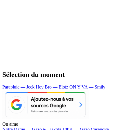
Sélection du moment
Parapluie — Jeck
Hey Bro — Eloïz
ON Y VA — Smily
On aime
Notre Dame —
Gazo & Tiakola
100K —
Gazo
Casanova —