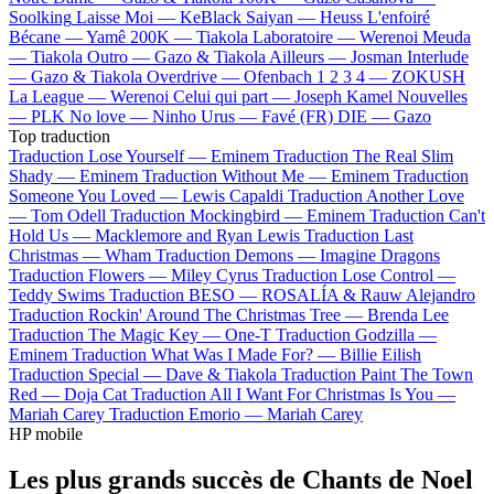
Soolking
Laisse Moi —
KeBlack
Saiyan —
Heuss L'enfoiré
Bécane —
Yamê
200K —
Tiakola
Laboratoire —
Werenoi
Meuda
—
Tiakola
Outro —
Gazo & Tiakola
Ailleurs —
Josman
Interlude
—
Gazo & Tiakola
Overdrive —
Ofenbach
1 2 3 4 —
ZOKUSH
La League —
Werenoi
Celui qui part —
Joseph Kamel
Nouvelles
—
PLK
No love —
Ninho
Urus —
Favé (FR)
DIE —
Gazo
Top traduction
Traduction Lose Yourself —
Eminem
Traduction The Real Slim
Shady —
Eminem
Traduction Without Me —
Eminem
Traduction
Someone You Loved —
Lewis Capaldi
Traduction Another Love
—
Tom Odell
Traduction Mockingbird —
Eminem
Traduction Can't
Hold Us —
Macklemore and Ryan Lewis
Traduction Last
Christmas —
Wham
Traduction Demons —
Imagine Dragons
Traduction Flowers —
Miley Cyrus
Traduction Lose Control —
Teddy Swims
Traduction BESO —
ROSALÍA & Rauw Alejandro
Traduction Rockin' Around The Christmas Tree —
Brenda Lee
Traduction The Magic Key —
One-T
Traduction Godzilla —
Eminem
Traduction What Was I Made For? —
Billie Eilish
Traduction Special —
Dave & Tiakola
Traduction Paint The Town
Red —
Doja Cat
Traduction All I Want For Christmas Is You —
Mariah Carey
Traduction Emorio —
Mariah Carey
HP mobile
Les plus grands succès de Chants de Noel