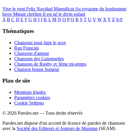
Vive le vent
Feliz Navidad
Magnificat
Au royaume du bonhomme
hiver
Minuit chrétien
Il est né le divin enfant
A
B
C
D
E
F
G
H
I
J
K
L
M
N
O
P
Q
R
S
T
U
V
W
X
Y
Z
0-9
Thématiques
Chansons pour faire le sexe
Rap Français
Chansons d'amour
Chansons des Guinguettes
Chansons de Rugby et 3ème mi-temps
Chanson bonne humeur
Plan de site
Mentions légales
Paramètres cookies
Cookie Settings
© 2026 Paroles.net — Tous droits réservés
Paroles.net dispose d'un accord de licence de paroles de chansons
avec la
Société des Editeurs et Auteurs de Musique
(SEAM)