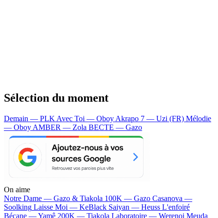
Sélection du moment
Demain — PLK
Avec Toi — Oboy
Akrapo 7 — Uzi (FR)
Mélodie
— Oboy
AMBER — Zola
BECTE — Gazo
On aime
Notre Dame —
Gazo & Tiakola
100K —
Gazo
Casanova —
Soolking
Laisse Moi —
KeBlack
Saiyan —
Heuss L'enfoiré
Bécane —
Yamê
200K —
Tiakola
Laboratoire —
Werenoi
Meuda