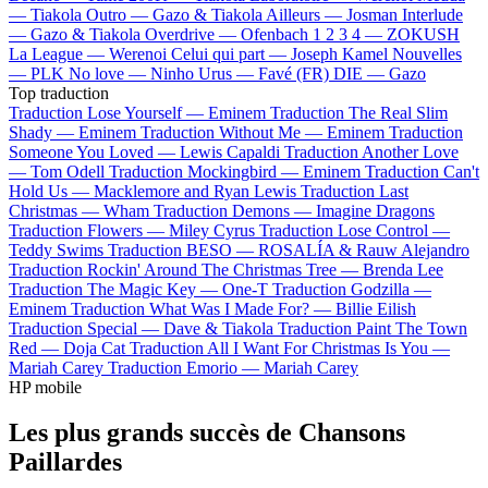
—
Tiakola
Outro —
Gazo & Tiakola
Ailleurs —
Josman
Interlude
—
Gazo & Tiakola
Overdrive —
Ofenbach
1 2 3 4 —
ZOKUSH
La League —
Werenoi
Celui qui part —
Joseph Kamel
Nouvelles
—
PLK
No love —
Ninho
Urus —
Favé (FR)
DIE —
Gazo
Top traduction
Traduction Lose Yourself —
Eminem
Traduction The Real Slim
Shady —
Eminem
Traduction Without Me —
Eminem
Traduction
Someone You Loved —
Lewis Capaldi
Traduction Another Love
—
Tom Odell
Traduction Mockingbird —
Eminem
Traduction Can't
Hold Us —
Macklemore and Ryan Lewis
Traduction Last
Christmas —
Wham
Traduction Demons —
Imagine Dragons
Traduction Flowers —
Miley Cyrus
Traduction Lose Control —
Teddy Swims
Traduction BESO —
ROSALÍA & Rauw Alejandro
Traduction Rockin' Around The Christmas Tree —
Brenda Lee
Traduction The Magic Key —
One-T
Traduction Godzilla —
Eminem
Traduction What Was I Made For? —
Billie Eilish
Traduction Special —
Dave & Tiakola
Traduction Paint The Town
Red —
Doja Cat
Traduction All I Want For Christmas Is You —
Mariah Carey
Traduction Emorio —
Mariah Carey
HP mobile
Les plus grands succès de Chansons
Paillardes