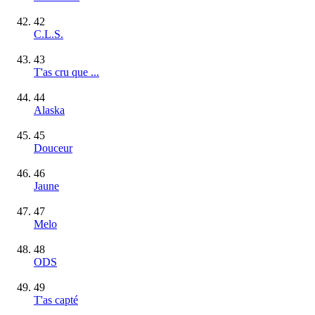
42
C.L.S.
43
T'as cru que ...
44
Alaska
45
Douceur
46
Jaune
47
Melo
48
ODS
49
T'as capté