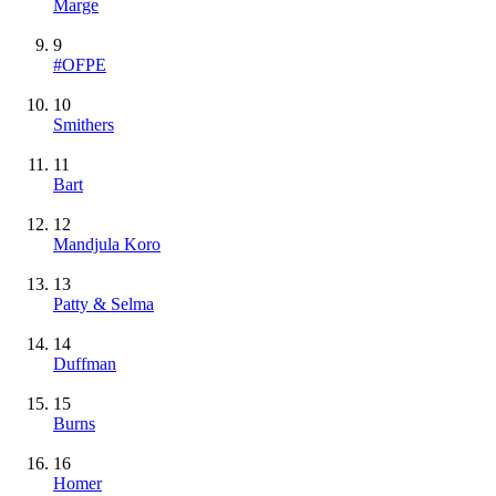
Marge
9
#OFPE
10
Smithers
11
Bart
12
Mandjula Koro
13
Patty & Selma
14
Duffman
15
Burns
16
Homer