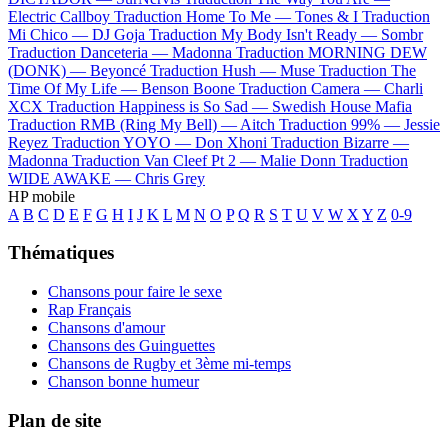
Electric Callboy
Traduction Home To Me —
Tones & I
Traduction
Mi Chico —
DJ Goja
Traduction My Body Isn't Ready —
Sombr
Traduction Danceteria —
Madonna
Traduction MORNING DEW
(DONK) —
Beyoncé
Traduction Hush —
Muse
Traduction The
Time Of My Life —
Benson Boone
Traduction Camera —
Charli
XCX
Traduction Happiness is So Sad —
Swedish House Mafia
Traduction RMB (Ring My Bell) —
Aitch
Traduction 99% —
Jessie
Reyez
Traduction YOYO —
Don Xhoni
Traduction Bizarre —
Madonna
Traduction Van Cleef Pt 2 —
Malie Donn
Traduction
WIDE AWAKE —
Chris Grey
HP mobile
A
B
C
D
E
F
G
H
I
J
K
L
M
N
O
P
Q
R
S
T
U
V
W
X
Y
Z
0-9
Thématiques
Chansons pour faire le sexe
Rap Français
Chansons d'amour
Chansons des Guinguettes
Chansons de Rugby et 3ème mi-temps
Chanson bonne humeur
Plan de site