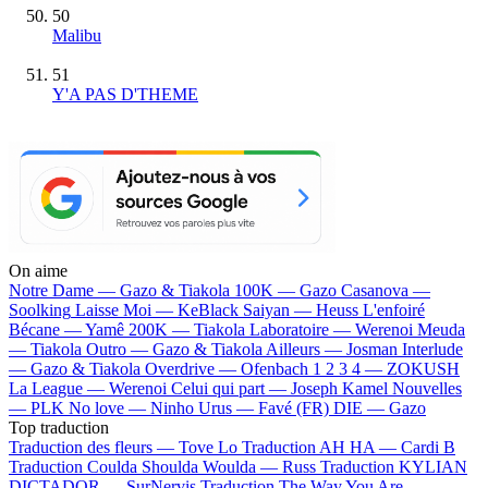
50
Malibu
51
Y'A PAS D'THEME
On aime
Notre Dame —
Gazo & Tiakola
100K —
Gazo
Casanova —
Soolking
Laisse Moi —
KeBlack
Saiyan —
Heuss L'enfoiré
Bécane —
Yamê
200K —
Tiakola
Laboratoire —
Werenoi
Meuda
—
Tiakola
Outro —
Gazo & Tiakola
Ailleurs —
Josman
Interlude
—
Gazo & Tiakola
Overdrive —
Ofenbach
1 2 3 4 —
ZOKUSH
La League —
Werenoi
Celui qui part —
Joseph Kamel
Nouvelles
—
PLK
No love —
Ninho
Urus —
Favé (FR)
DIE —
Gazo
Top traduction
Traduction des fleurs —
Tove Lo
Traduction AH HA —
Cardi B
Traduction Coulda Shoulda Woulda —
Russ
Traduction KYLIAN
DICTADOR —
SurNervis
Traduction The Way You Are —