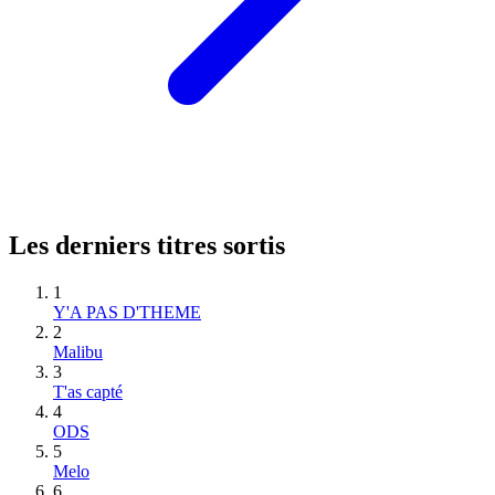
Les derniers titres sortis
1
Y'A PAS D'THEME
2
Malibu
3
T'as capté
4
ODS
5
Melo
6