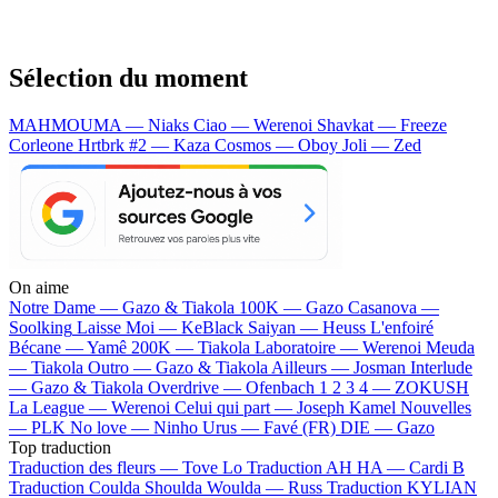
Sélection du moment
MAHMOUMA — Niaks
Ciao — Werenoi
Shavkat — Freeze
Corleone
Hrtbrk #2 — Kaza
Cosmos — Oboy
Joli — Zed
On aime
Notre Dame —
Gazo & Tiakola
100K —
Gazo
Casanova —
Soolking
Laisse Moi —
KeBlack
Saiyan —
Heuss L'enfoiré
Bécane —
Yamê
200K —
Tiakola
Laboratoire —
Werenoi
Meuda
—
Tiakola
Outro —
Gazo & Tiakola
Ailleurs —
Josman
Interlude
—
Gazo & Tiakola
Overdrive —
Ofenbach
1 2 3 4 —
ZOKUSH
La League —
Werenoi
Celui qui part —
Joseph Kamel
Nouvelles
—
PLK
No love —
Ninho
Urus —
Favé (FR)
DIE —
Gazo
Top traduction
Traduction des fleurs —
Tove Lo
Traduction AH HA —
Cardi B
Traduction Coulda Shoulda Woulda —
Russ
Traduction KYLIAN