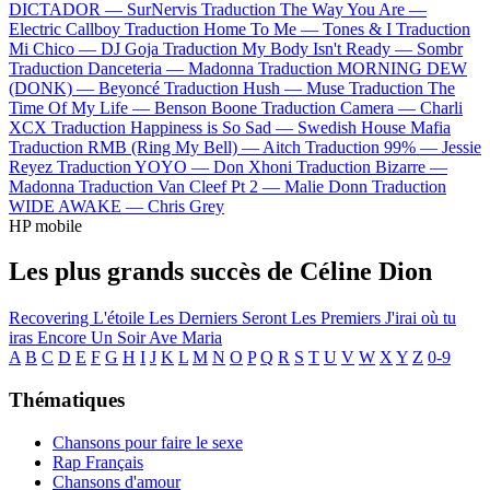
DICTADOR —
SurNervis
Traduction The Way You Are —
Electric Callboy
Traduction Home To Me —
Tones & I
Traduction
Mi Chico —
DJ Goja
Traduction My Body Isn't Ready —
Sombr
Traduction Danceteria —
Madonna
Traduction MORNING DEW
(DONK) —
Beyoncé
Traduction Hush —
Muse
Traduction The
Time Of My Life —
Benson Boone
Traduction Camera —
Charli
XCX
Traduction Happiness is So Sad —
Swedish House Mafia
Traduction RMB (Ring My Bell) —
Aitch
Traduction 99% —
Jessie
Reyez
Traduction YOYO —
Don Xhoni
Traduction Bizarre —
Madonna
Traduction Van Cleef Pt 2 —
Malie Donn
Traduction
WIDE AWAKE —
Chris Grey
HP mobile
Les plus grands succès de Céline Dion
Recovering
L'étoile
Les Derniers Seront Les Premiers
J'irai où tu
iras
Encore Un Soir
Ave Maria
A
B
C
D
E
F
G
H
I
J
K
L
M
N
O
P
Q
R
S
T
U
V
W
X
Y
Z
0-9
Thématiques
Chansons pour faire le sexe
Rap Français
Chansons d'amour