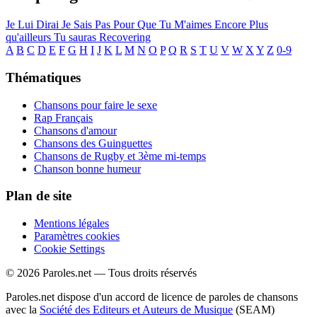
Je Lui Dirai
Je Sais Pas
Pour Que Tu M'aimes Encore
Plus
qu'ailleurs
Tu sauras
Recovering
A
B
C
D
E
F
G
H
I
J
K
L
M
N
O
P
Q
R
S
T
U
V
W
X
Y
Z
0-9
Thématiques
Chansons pour faire le sexe
Rap Français
Chansons d'amour
Chansons des Guinguettes
Chansons de Rugby et 3ème mi-temps
Chanson bonne humeur
Plan de site
Mentions légales
Paramètres cookies
Cookie Settings
© 2026 Paroles.net — Tous droits réservés
Paroles.net dispose d'un accord de licence de paroles de chansons
avec la
Société des Editeurs et Auteurs de Musique
(SEAM)