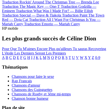
Traduction Rockin' Around The Christmas Tree —
Brenda Lee
Traduction The Magic Key —
One-T
Traduction Godzilla —
Eminem
Traduction What Was I Made For? —
Billie Eilish
Traduction Special —
Dave & Tiakola
Traduction Paint The Town
Red —
Doja Cat
Traduction All I Want For Christmas Is You —
Mariah Carey
Traduction Emorio —
Mariah Carey
HP mobile
Les plus grands succès de Céline Dion
Pour Que Tu M'aimes Encore
Plus qu'ailleurs
Tu sauras
Recovering
L'étoile
Les Derniers Seront Les Premiers
A
B
C
D
E
F
G
H
I
J
K
L
M
N
O
P
Q
R
S
T
U
V
W
X
Y
Z
0-9
Thématiques
Chansons pour faire le sexe
Rap Français
Chansons d'amour
Chansons des Guinguettes
Chansons de Rugby et 3ème mi-temps
Chanson bonne humeur
Plan de site