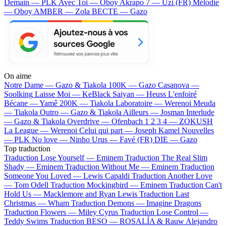
Demain — PLK
Avec Toi — Oboy
Akrapo 7 — Uzi (FR)
Mélodie
— Oboy
AMBER — Zola
BECTE — Gazo
On aime
Notre Dame —
Gazo & Tiakola
100K —
Gazo
Casanova —
Soolking
Laisse Moi —
KeBlack
Saiyan —
Heuss L'enfoiré
Bécane —
Yamê
200K —
Tiakola
Laboratoire —
Werenoi
Meuda
—
Tiakola
Outro —
Gazo & Tiakola
Ailleurs —
Josman
Interlude
—
Gazo & Tiakola
Overdrive —
Ofenbach
1 2 3 4 —
ZOKUSH
La League —
Werenoi
Celui qui part —
Joseph Kamel
Nouvelles
—
PLK
No love —
Ninho
Urus —
Favé (FR)
DIE —
Gazo
Top traduction
Traduction Lose Yourself —
Eminem
Traduction The Real Slim
Shady —
Eminem
Traduction Without Me —
Eminem
Traduction
Someone You Loved —
Lewis Capaldi
Traduction Another Love
—
Tom Odell
Traduction Mockingbird —
Eminem
Traduction Can't
Hold Us —
Macklemore and Ryan Lewis
Traduction Last
Christmas —
Wham
Traduction Demons —
Imagine Dragons
Traduction Flowers —
Miley Cyrus
Traduction Lose Control —
Teddy Swims
Traduction BESO —
ROSALÍA & Rauw Alejandro