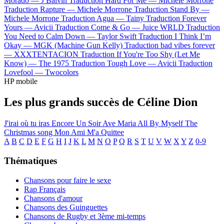
Morado —
J Balvin
Traduction Hard For Me —
Michele Morrone
Traduction Rapture —
Michele Morrone
Traduction Stand By —
Michele Morrone
Traduction Agua —
Tainy
Traduction Forever
Yours —
Avicii
Traduction Come & Go —
Juice WRLD
Traduction
You Need to Calm Down —
Taylor Swift
Traduction I Think I’m
Okay —
MGK (Machine Gun Kelly)
Traduction bad vibes forever
—
XXXTENTACION
Traduction If You're Too Shy (Let Me
Know) —
The 1975
Traduction Tough Love —
Avicii
Traduction
Lovefool —
Twocolors
HP mobile
Les plus grands succès de Céline Dion
J'irai où tu iras
Encore Un Soir
Ave Maria
All By Myself
The
Christmas song
Mon Ami M'a Quittee
A
B
C
D
E
F
G
H
I
J
K
L
M
N
O
P
Q
R
S
T
U
V
W
X
Y
Z
0-9
Thématiques
Chansons pour faire le sexe
Rap Français
Chansons d'amour
Chansons des Guinguettes
Chansons de Rugby et 3ème mi-temps