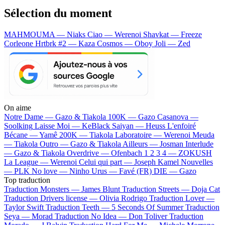
Sélection du moment
MAHMOUMA — Niaks
Ciao — Werenoi
Shavkat — Freeze
Corleone
Hrtbrk #2 — Kaza
Cosmos — Oboy
Joli — Zed
On aime
Notre Dame —
Gazo & Tiakola
100K —
Gazo
Casanova —
Soolking
Laisse Moi —
KeBlack
Saiyan —
Heuss L'enfoiré
Bécane —
Yamê
200K —
Tiakola
Laboratoire —
Werenoi
Meuda
—
Tiakola
Outro —
Gazo & Tiakola
Ailleurs —
Josman
Interlude
—
Gazo & Tiakola
Overdrive —
Ofenbach
1 2 3 4 —
ZOKUSH
La League —
Werenoi
Celui qui part —
Joseph Kamel
Nouvelles
—
PLK
No love —
Ninho
Urus —
Favé (FR)
DIE —
Gazo
Top traduction
Traduction Monsters —
James Blunt
Traduction Streets —
Doja Cat
Traduction Drivers license —
Olivia Rodrigo
Traduction Lover —
Taylor Swift
Traduction Teeth —
5 Seconds Of Summer
Traduction
Seya —
Morad
Traduction No Idea —
Don Toliver
Traduction