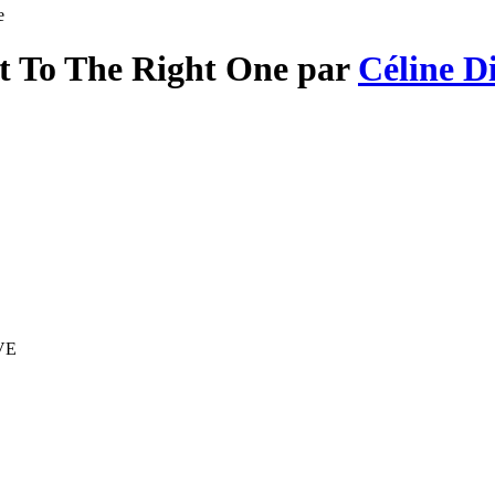
e
xt To The Right One par
Céline D
IVE