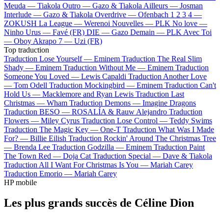
Meuda —
Tiakola
Outro —
Gazo & Tiakola
Ailleurs —
Josman
Interlude —
Gazo & Tiakola
Overdrive —
Ofenbach
1 2 3 4 —
ZOKUSH
La League —
Werenoi
Nouvelles —
PLK
No love —
Ninho
Urus —
Favé (FR)
DIE —
Gazo
Demain —
PLK
Avec Toi
—
Oboy
Akrapo 7 —
Uzi (FR)
Top traduction
Traduction Lose Yourself —
Eminem
Traduction The Real Slim
Shady —
Eminem
Traduction Without Me —
Eminem
Traduction
Someone You Loved —
Lewis Capaldi
Traduction Another Love
—
Tom Odell
Traduction Mockingbird —
Eminem
Traduction Can't
Hold Us —
Macklemore and Ryan Lewis
Traduction Last
Christmas —
Wham
Traduction Demons —
Imagine Dragons
Traduction BESO —
ROSALÍA & Rauw Alejandro
Traduction
Flowers —
Miley Cyrus
Traduction Lose Control —
Teddy Swims
Traduction The Magic Key —
One-T
Traduction What Was I Made
For? —
Billie Eilish
Traduction Rockin' Around The Christmas Tree
—
Brenda Lee
Traduction Godzilla —
Eminem
Traduction Paint
The Town Red —
Doja Cat
Traduction Special —
Dave & Tiakola
Traduction All I Want For Christmas Is You —
Mariah Carey
Traduction Emorio —
Mariah Carey
HP mobile
Les plus grands succès de Céline Dion