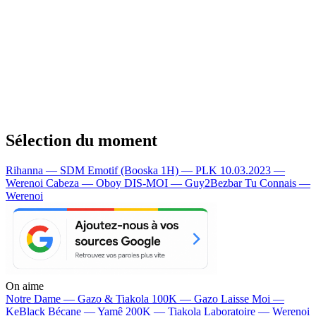
Sélection du moment
Rihanna — SDM
Emotif (Booska 1H) — PLK
10.03.2023 —
Werenoi
Cabeza — Oboy
DIS-MOI — Guy2Bezbar
Tu Connais —
Werenoi
On aime
Notre Dame —
Gazo & Tiakola
100K —
Gazo
Laisse Moi —
KeBlack
Bécane —
Yamê
200K —
Tiakola
Laboratoire —
Werenoi