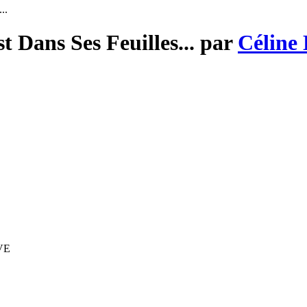
..
t Dans Ses Feuilles... par
Céline
IVE