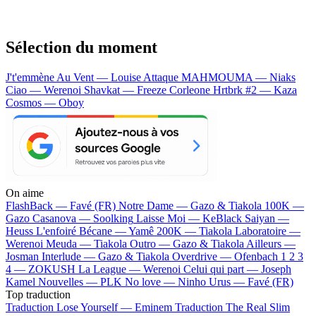
Sélection du moment
J't'emmène Au Vent — Louise Attaque
MAHMOUMA — Niaks
Ciao — Werenoi
Shavkat — Freeze Corleone
Hrtbrk #2 — Kaza
Cosmos — Oboy
On aime
FlashBack —
Favé (FR)
Notre Dame —
Gazo & Tiakola
100K —
Gazo
Casanova —
Soolking
Laisse Moi —
KeBlack
Saiyan —
Heuss L'enfoiré
Bécane —
Yamê
200K —
Tiakola
Laboratoire —
Werenoi
Meuda —
Tiakola
Outro —
Gazo & Tiakola
Ailleurs —
Josman
Interlude —
Gazo & Tiakola
Overdrive —
Ofenbach
1 2 3
4 —
ZOKUSH
La League —
Werenoi
Celui qui part —
Joseph
Kamel
Nouvelles —
PLK
No love —
Ninho
Urus —
Favé (FR)
Top traduction
Traduction Lose Yourself —
Eminem
Traduction The Real Slim