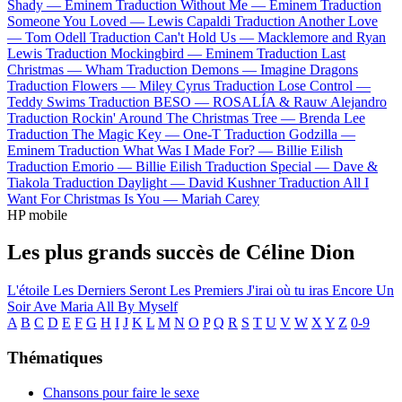
Shady —
Eminem
Traduction Without Me —
Eminem
Traduction
Someone You Loved —
Lewis Capaldi
Traduction Another Love
—
Tom Odell
Traduction Can't Hold Us —
Macklemore and Ryan
Lewis
Traduction Mockingbird —
Eminem
Traduction Last
Christmas —
Wham
Traduction Demons —
Imagine Dragons
Traduction Flowers —
Miley Cyrus
Traduction Lose Control —
Teddy Swims
Traduction BESO —
ROSALÍA & Rauw Alejandro
Traduction Rockin' Around The Christmas Tree —
Brenda Lee
Traduction The Magic Key —
One-T
Traduction Godzilla —
Eminem
Traduction What Was I Made For? —
Billie Eilish
Traduction Emorio —
Billie Eilish
Traduction Special —
Dave &
Tiakola
Traduction Daylight —
David Kushner
Traduction All I
Want For Christmas Is You —
Mariah Carey
HP mobile
Les plus grands succès de Céline Dion
L'étoile
Les Derniers Seront Les Premiers
J'irai où tu iras
Encore Un
Soir
Ave Maria
All By Myself
A
B
C
D
E
F
G
H
I
J
K
L
M
N
O
P
Q
R
S
T
U
V
W
X
Y
Z
0-9
Thématiques
Chansons pour faire le sexe