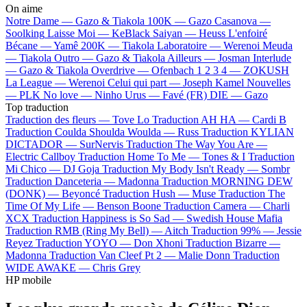
On aime
Notre Dame —
Gazo & Tiakola
100K —
Gazo
Casanova —
Soolking
Laisse Moi —
KeBlack
Saiyan —
Heuss L'enfoiré
Bécane —
Yamê
200K —
Tiakola
Laboratoire —
Werenoi
Meuda
—
Tiakola
Outro —
Gazo & Tiakola
Ailleurs —
Josman
Interlude
—
Gazo & Tiakola
Overdrive —
Ofenbach
1 2 3 4 —
ZOKUSH
La League —
Werenoi
Celui qui part —
Joseph Kamel
Nouvelles
—
PLK
No love —
Ninho
Urus —
Favé (FR)
DIE —
Gazo
Top traduction
Traduction des fleurs —
Tove Lo
Traduction AH HA —
Cardi B
Traduction Coulda Shoulda Woulda —
Russ
Traduction KYLIAN
DICTADOR —
SurNervis
Traduction The Way You Are —
Electric Callboy
Traduction Home To Me —
Tones & I
Traduction
Mi Chico —
DJ Goja
Traduction My Body Isn't Ready —
Sombr
Traduction Danceteria —
Madonna
Traduction MORNING DEW
(DONK) —
Beyoncé
Traduction Hush —
Muse
Traduction The
Time Of My Life —
Benson Boone
Traduction Camera —
Charli
XCX
Traduction Happiness is So Sad —
Swedish House Mafia
Traduction RMB (Ring My Bell) —
Aitch
Traduction 99% —
Jessie
Reyez
Traduction YOYO —
Don Xhoni
Traduction Bizarre —
Madonna
Traduction Van Cleef Pt 2 —
Malie Donn
Traduction
WIDE AWAKE —
Chris Grey
HP mobile