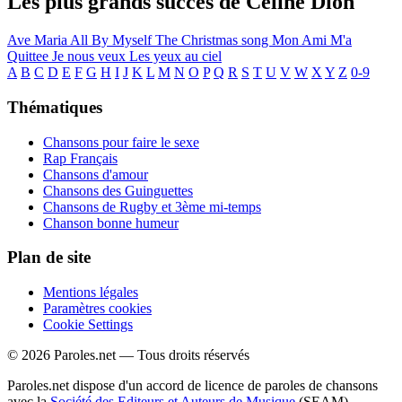
Les plus grands succès de Céline Dion
Ave Maria
All By Myself
The Christmas song
Mon Ami M'a
Quittee
Je nous veux
Les yeux au ciel
A
B
C
D
E
F
G
H
I
J
K
L
M
N
O
P
Q
R
S
T
U
V
W
X
Y
Z
0-9
Thématiques
Chansons pour faire le sexe
Rap Français
Chansons d'amour
Chansons des Guinguettes
Chansons de Rugby et 3ème mi-temps
Chanson bonne humeur
Plan de site
Mentions légales
Paramètres cookies
Cookie Settings
© 2026 Paroles.net — Tous droits réservés
Paroles.net dispose d'un accord de licence de paroles de chansons
avec la
Société des Editeurs et Auteurs de Musique
(SEAM)