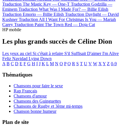
Traduction The Magic Key —
One-T
Traduction Godzilla —
Eminem
Traduction What Was I Made For? —
Billie Eilish
Traduction Emorio —
Billie Eilish
Traduction Daylight —
David
Kushner
Traduction All I Want For Christmas Is You —
Mariah
Carey
Traduction Paint The Town Red —
Doja Cat
HP mobile
Les plus grands succès de Céline Dion
Les yeux au ciel
Si c'était à refaire
S'il Suffisait D'aimer
I'm Alive
Feliz Navidad
Lying Down
A
B
C
D
E
F
G
H
I
J
K
L
M
N
O
P
Q
R
S
T
U
V
W
X
Y
Z
0-9
Thématiques
Chansons pour faire le sexe
Rap Français
Chansons d'amour
Chansons des Guinguettes
Chansons de Rugby et 3ème mi-temps
Chanson bonne humeur
Plan de site