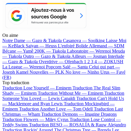
On aime
Notre Dame —
Gazo & Tiakola
Casanova —
Soolking
Laisse Moi
—
KeBlack
Saiyan —
Heuss L'enfoiré
Bolide Allemand —
SDM
Bécane —
Yamê
200K —
Tiakola
Laboratoire —
Werenoi
Meuda
—
Tiakola
Outro —
Gazo & Tiakola
Ailleurs —
Josman
Interlude
—
Gazo & Tiakola
Overdrive —
Ofenbach
1 2 3 4 —
ZOKUSH
La League —
Werenoi
Popcorn Salé —
Santa
Celui qui part —
Joseph Kamel
Nouvelles —
PLK
No love —
Ninho
Urus —
Favé
(FR)
Top traduction
Traduction Lose Yourself —
Eminem
Traduction The Real Slim
Shady —
Eminem
Traduction Without Me —
Eminem
Traduction
Someone You Loved —
Lewis Capaldi
Traduction Can't Hold Us
—
Macklemore and Ryan Lewis
Traduction Mockingbird —
Eminem
Traduction Another Love —
Tom Odell
Traduction Last
Christmas —
Wham
Traduction Demons —
Imagine Dragons
Traduction Flowers —
Miley Cyrus
Traduction Lose Control —
Teddy Swims
Traduction BESO —
ROSALÍA & Rauw Alejandro
Traduction Rockin' Around The Christmas Tree —
Brenda Lee