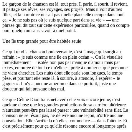
Le garçon de la chanson est là, tout près. Il parle, il sourit, il revient.
Il partage ses rêves, ses voyages, ses projets. Mais il voit d'autres
filles, et la narratrice ne sait pas quelle place elle occupe dans tout
ça. « Je ne sais pas où je suis quelque part dans sa vie » — une
phrase qui dit tout sur cette expérience particulière, quand on compte
pour quelqu'un sans savoir à quel point.
Une île trop grande pour être habitée seule
Ce qui rend la chanson bouleversante, c'est l'image qui surgit au
refrain : « je suis comme une île en plein océan ». On la visualise
immédiatement — isolée non pas par manque d'amour mais par
excès, entourée de tout ce qu'elle est prête à donner et que personne
ne vient chercher. Les nuits dont elle parle sont longues, le temps
pèse, et pourtant elle reste là, à sourire, à attendre, à espérer « le
gagner ». Il n'y a aucune amertume dans ce portrait, juste une
douceur qui fait presque plus mal.
Ce que Céline Dion transmet avec cette voix encore jeune, c'est
quelque chose que les grandes productions de sa carrière ultérieure
n'auraient peut-être pas laissé passer : une vulnérabilité sans filet. La
chanson ne se résout pas, ne délivre aucune leçon, n'offre aucune
consolation. Elle s'arrête là où elle a commencé — dans l'attente. Et
c'est précisément pour ça qu'elle résonne encore si longtemps après.