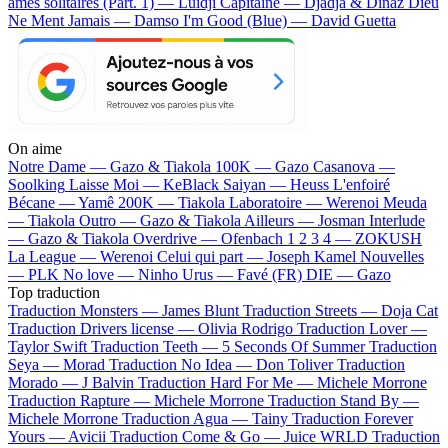
âmes solitaires (Part. 1) — Luidji
Capitaine — Djadja & Dinaz
Dieu
Ne Ment Jamais — Damso
I'm Good (Blue) — David Guetta
On aime
Notre Dame —
Gazo & Tiakola
100K —
Gazo
Casanova —
Soolking
Laisse Moi —
KeBlack
Saiyan —
Heuss L'enfoiré
Bécane —
Yamê
200K —
Tiakola
Laboratoire —
Werenoi
Meuda
—
Tiakola
Outro —
Gazo & Tiakola
Ailleurs —
Josman
Interlude
—
Gazo & Tiakola
Overdrive —
Ofenbach
1 2 3 4 —
ZOKUSH
La League —
Werenoi
Celui qui part —
Joseph Kamel
Nouvelles
—
PLK
No love —
Ninho
Urus —
Favé (FR)
DIE —
Gazo
Top traduction
Traduction Monsters —
James Blunt
Traduction Streets —
Doja Cat
Traduction Drivers license —
Olivia Rodrigo
Traduction Lover —
Taylor Swift
Traduction Teeth —
5 Seconds Of Summer
Traduction
Seya —
Morad
Traduction No Idea —
Don Toliver
Traduction
Morado —
J Balvin
Traduction Hard For Me —
Michele Morrone
Traduction Rapture —
Michele Morrone
Traduction Stand By —
Michele Morrone
Traduction Agua —
Tainy
Traduction Forever
Yours —
Avicii
Traduction Come & Go —
Juice WRLD
Traduction