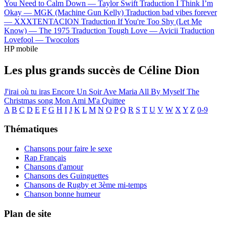
You Need to Calm Down —
Taylor Swift
Traduction I Think I’m
Okay —
MGK (Machine Gun Kelly)
Traduction bad vibes forever
—
XXXTENTACION
Traduction If You're Too Shy (Let Me
Know) —
The 1975
Traduction Tough Love —
Avicii
Traduction
Lovefool —
Twocolors
HP mobile
Les plus grands succès de Céline Dion
J'irai où tu iras
Encore Un Soir
Ave Maria
All By Myself
The
Christmas song
Mon Ami M'a Quittee
A
B
C
D
E
F
G
H
I
J
K
L
M
N
O
P
Q
R
S
T
U
V
W
X
Y
Z
0-9
Thématiques
Chansons pour faire le sexe
Rap Français
Chansons d'amour
Chansons des Guinguettes
Chansons de Rugby et 3ème mi-temps
Chanson bonne humeur
Plan de site