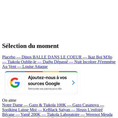
Sélection du moment
Placebo — Dinos
BALLE DANS LE COEUR — Ikaz Boi
M3lo
— Tiakola
Oublie-le — Dadju
Dépassé — Nuit Incolore
J't'emmène
Au Vent — Louise Attaque
On aime
Notre Dame —
Gazo & Tiakola
100K —
Gazo
Casanova —
Soolking
Laisse Moi —
KeBlack
Saiyan —
Heuss L'enfoiré
Bécane —
Yamê
200K —
Tiakola
Laboratoire —
Werenoi
Meuda