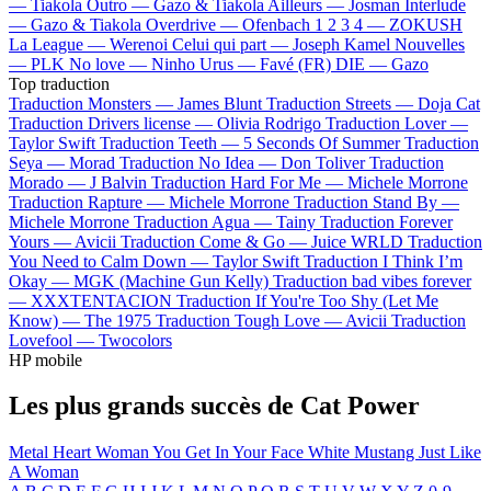
—
Tiakola
Outro —
Gazo & Tiakola
Ailleurs —
Josman
Interlude
—
Gazo & Tiakola
Overdrive —
Ofenbach
1 2 3 4 —
ZOKUSH
La League —
Werenoi
Celui qui part —
Joseph Kamel
Nouvelles
—
PLK
No love —
Ninho
Urus —
Favé (FR)
DIE —
Gazo
Top traduction
Traduction Monsters —
James Blunt
Traduction Streets —
Doja Cat
Traduction Drivers license —
Olivia Rodrigo
Traduction Lover —
Taylor Swift
Traduction Teeth —
5 Seconds Of Summer
Traduction
Seya —
Morad
Traduction No Idea —
Don Toliver
Traduction
Morado —
J Balvin
Traduction Hard For Me —
Michele Morrone
Traduction Rapture —
Michele Morrone
Traduction Stand By —
Michele Morrone
Traduction Agua —
Tainy
Traduction Forever
Yours —
Avicii
Traduction Come & Go —
Juice WRLD
Traduction
You Need to Calm Down —
Taylor Swift
Traduction I Think I’m
Okay —
MGK (Machine Gun Kelly)
Traduction bad vibes forever
—
XXXTENTACION
Traduction If You're Too Shy (Let Me
Know) —
The 1975
Traduction Tough Love —
Avicii
Traduction
Lovefool —
Twocolors
HP mobile
Les plus grands succès de Cat Power
Metal Heart
Woman
You Get
In Your Face
White Mustang
Just Like
A Woman