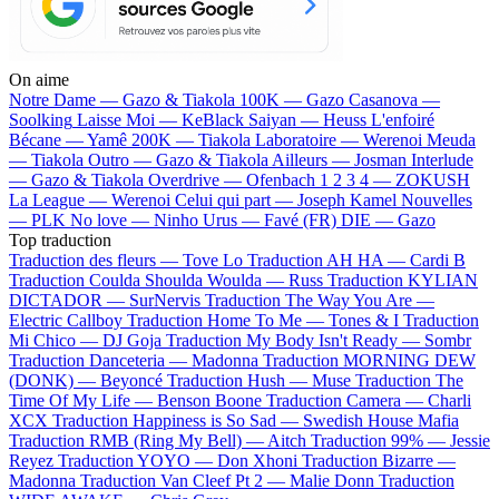
On aime
Notre Dame —
Gazo & Tiakola
100K —
Gazo
Casanova —
Soolking
Laisse Moi —
KeBlack
Saiyan —
Heuss L'enfoiré
Bécane —
Yamê
200K —
Tiakola
Laboratoire —
Werenoi
Meuda
—
Tiakola
Outro —
Gazo & Tiakola
Ailleurs —
Josman
Interlude
—
Gazo & Tiakola
Overdrive —
Ofenbach
1 2 3 4 —
ZOKUSH
La League —
Werenoi
Celui qui part —
Joseph Kamel
Nouvelles
—
PLK
No love —
Ninho
Urus —
Favé (FR)
DIE —
Gazo
Top traduction
Traduction des fleurs —
Tove Lo
Traduction AH HA —
Cardi B
Traduction Coulda Shoulda Woulda —
Russ
Traduction KYLIAN
DICTADOR —
SurNervis
Traduction The Way You Are —
Electric Callboy
Traduction Home To Me —
Tones & I
Traduction
Mi Chico —
DJ Goja
Traduction My Body Isn't Ready —
Sombr
Traduction Danceteria —
Madonna
Traduction MORNING DEW
(DONK) —
Beyoncé
Traduction Hush —
Muse
Traduction The
Time Of My Life —
Benson Boone
Traduction Camera —
Charli
XCX
Traduction Happiness is So Sad —
Swedish House Mafia
Traduction RMB (Ring My Bell) —
Aitch
Traduction 99% —
Jessie
Reyez
Traduction YOYO —
Don Xhoni
Traduction Bizarre —
Madonna
Traduction Van Cleef Pt 2 —
Malie Donn
Traduction