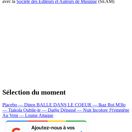
avec la
Société des Editeurs et Auteurs de Musique
(SEAM)
Sélection du moment
Placebo — Dinos
BALLE DANS LE COEUR — Ikaz Boi
M3lo
— Tiakola
Oublie-le — Dadju
Dépassé — Nuit Incolore
J't'emmène
Au Vent — Louise Attaque