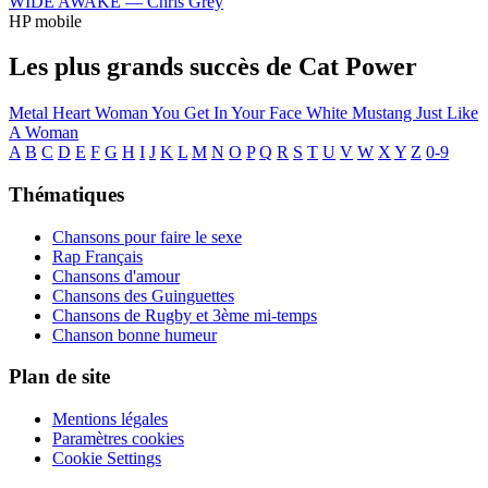
WIDE AWAKE —
Chris Grey
HP mobile
Les plus grands succès de Cat Power
Metal Heart
Woman
You Get
In Your Face
White Mustang
Just Like
A Woman
A
B
C
D
E
F
G
H
I
J
K
L
M
N
O
P
Q
R
S
T
U
V
W
X
Y
Z
0-9
Thématiques
Chansons pour faire le sexe
Rap Français
Chansons d'amour
Chansons des Guinguettes
Chansons de Rugby et 3ème mi-temps
Chanson bonne humeur
Plan de site
Mentions légales
Paramètres cookies
Cookie Settings