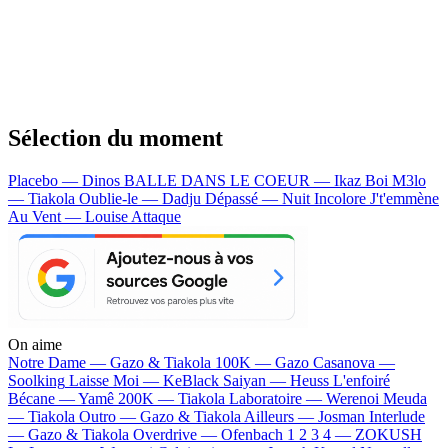
Sélection du moment
Placebo — Dinos
BALLE DANS LE COEUR — Ikaz Boi
M3lo
— Tiakola
Oublie-le — Dadju
Dépassé — Nuit Incolore
J't'emmène
Au Vent — Louise Attaque
On aime
Notre Dame —
Gazo & Tiakola
100K —
Gazo
Casanova —
Soolking
Laisse Moi —
KeBlack
Saiyan —
Heuss L'enfoiré
Bécane —
Yamê
200K —
Tiakola
Laboratoire —
Werenoi
Meuda
—
Tiakola
Outro —
Gazo & Tiakola
Ailleurs —
Josman
Interlude
—
Gazo & Tiakola
Overdrive —
Ofenbach
1 2 3 4 —
ZOKUSH