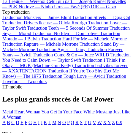
La League —
Werenoi
Celui qui part —
Joseph Kamel
Nouvelles
—
PLK
No love —
Ninho
Urus —
Favé (FR)
DIE —
Gazo
Top traduction
Traduction Monsters —
James Blunt
Traduction Streets —
Doja Cat
Traduction Drivers license —
Olivia Rodrigo
Traduction Lover —
Taylor Swift
Traduction Teeth —
5 Seconds Of Summer
Traduction
Seya —
Morad
Traduction No Idea —
Don Toliver
Traduction
Morado —
J Balvin
Traduction Hard For Me —
Michele Morrone
Traduction Rapture —
Michele Morrone
Traduction Stand By —
Michele Morrone
Traduction Agua —
Tainy
Traduction Forever
Yours —
Avicii
Traduction Come & Go —
Juice WRLD
Traduction
You Need to Calm Down —
Taylor Swift
Traduction I Think I’m
Okay —
MGK (Machine Gun Kelly)
Traduction bad vibes forever
—
XXXTENTACION
Traduction If You're Too Shy (Let Me
Know) —
The 1975
Traduction Tough Love —
Avicii
Traduction
Lovefool —
Twocolors
HP mobile
Les plus grands succès de Cat Power
Metal Heart
Woman
You Get
In Your Face
White Mustang
Just Like
A Woman
A
B
C
D
E
F
G
H
I
J
K
L
M
N
O
P
Q
R
S
T
U
V
W
X
Y
Z
0-9