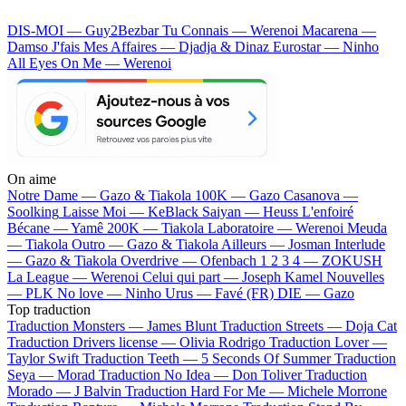
DIS-MOI — Guy2Bezbar
Tu Connais — Werenoi
Macarena —
Damso
J'fais Mes Affaires — Djadja & Dinaz
Eurostar — Ninho
All Eyes On Me — Werenoi
On aime
Notre Dame —
Gazo & Tiakola
100K —
Gazo
Casanova —
Soolking
Laisse Moi —
KeBlack
Saiyan —
Heuss L'enfoiré
Bécane —
Yamê
200K —
Tiakola
Laboratoire —
Werenoi
Meuda
—
Tiakola
Outro —
Gazo & Tiakola
Ailleurs —
Josman
Interlude
—
Gazo & Tiakola
Overdrive —
Ofenbach
1 2 3 4 —
ZOKUSH
La League —
Werenoi
Celui qui part —
Joseph Kamel
Nouvelles
—
PLK
No love —
Ninho
Urus —
Favé (FR)
DIE —
Gazo
Top traduction
Traduction Monsters —
James Blunt
Traduction Streets —
Doja Cat
Traduction Drivers license —
Olivia Rodrigo
Traduction Lover —
Taylor Swift
Traduction Teeth —
5 Seconds Of Summer
Traduction
Seya —
Morad
Traduction No Idea —
Don Toliver
Traduction
Morado —
J Balvin
Traduction Hard For Me —
Michele Morrone