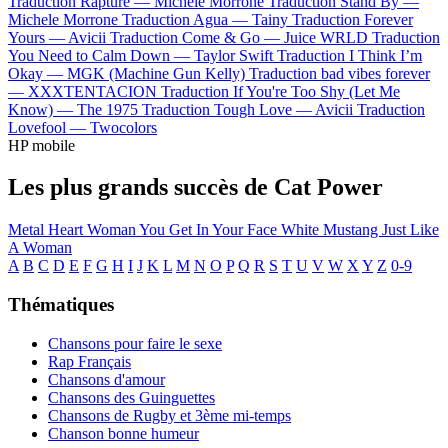
Traduction Rapture —
Michele Morrone
Traduction Stand By —
Michele Morrone
Traduction Agua —
Tainy
Traduction Forever
Yours —
Avicii
Traduction Come & Go —
Juice WRLD
Traduction
You Need to Calm Down —
Taylor Swift
Traduction I Think I’m
Okay —
MGK (Machine Gun Kelly)
Traduction bad vibes forever
—
XXXTENTACION
Traduction If You're Too Shy (Let Me
Know) —
The 1975
Traduction Tough Love —
Avicii
Traduction
Lovefool —
Twocolors
HP mobile
Les plus grands succès de Cat Power
Metal Heart
Woman
You Get
In Your Face
White Mustang
Just Like
A Woman
A
B
C
D
E
F
G
H
I
J
K
L
M
N
O
P
Q
R
S
T
U
V
W
X
Y
Z
0-9
Thématiques
Chansons pour faire le sexe
Rap Français
Chansons d'amour
Chansons des Guinguettes
Chansons de Rugby et 3ème mi-temps
Chanson bonne humeur