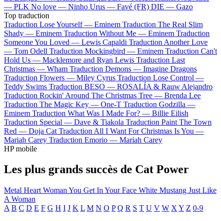
—
PLK
No love —
Ninho
Urus —
Favé (FR)
DIE —
Gazo
Top traduction
Traduction Lose Yourself —
Eminem
Traduction The Real Slim
Shady —
Eminem
Traduction Without Me —
Eminem
Traduction
Someone You Loved —
Lewis Capaldi
Traduction Another Love
—
Tom Odell
Traduction Mockingbird —
Eminem
Traduction Can't
Hold Us —
Macklemore and Ryan Lewis
Traduction Last
Christmas —
Wham
Traduction Demons —
Imagine Dragons
Traduction Flowers —
Miley Cyrus
Traduction Lose Control —
Teddy Swims
Traduction BESO —
ROSALÍA & Rauw Alejandro
Traduction Rockin' Around The Christmas Tree —
Brenda Lee
Traduction The Magic Key —
One-T
Traduction Godzilla —
Eminem
Traduction What Was I Made For? —
Billie Eilish
Traduction Special —
Dave & Tiakola
Traduction Paint The Town
Red —
Doja Cat
Traduction All I Want For Christmas Is You —
Mariah Carey
Traduction Emorio —
Mariah Carey
HP mobile
Les plus grands succès de Cat Power
Metal Heart
Woman
You Get
In Your Face
White Mustang
Just Like
A Woman
A
B
C
D
E
F
G
H
I
J
K
L
M
N
O
P
Q
R
S
T
U
V
W
X
Y
Z
0-9