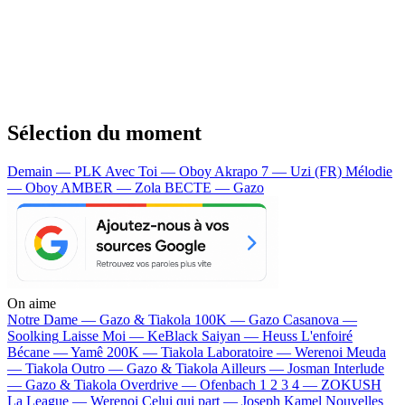
Sélection du moment
Demain — PLK
Avec Toi — Oboy
Akrapo 7 — Uzi (FR)
Mélodie
— Oboy
AMBER — Zola
BECTE — Gazo
On aime
Notre Dame —
Gazo & Tiakola
100K —
Gazo
Casanova —
Soolking
Laisse Moi —
KeBlack
Saiyan —
Heuss L'enfoiré
Bécane —
Yamê
200K —
Tiakola
Laboratoire —
Werenoi
Meuda
—
Tiakola
Outro —
Gazo & Tiakola
Ailleurs —
Josman
Interlude
—
Gazo & Tiakola
Overdrive —
Ofenbach
1 2 3 4 —
ZOKUSH
La League —
Werenoi
Celui qui part —
Joseph Kamel
Nouvelles