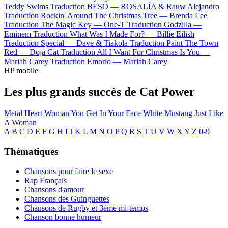
Teddy Swims
Traduction BESO —
ROSALÍA & Rauw Alejandro
Traduction Rockin' Around The Christmas Tree —
Brenda Lee
Traduction The Magic Key —
One-T
Traduction Godzilla —
Eminem
Traduction What Was I Made For? —
Billie Eilish
Traduction Special —
Dave & Tiakola
Traduction Paint The Town
Red —
Doja Cat
Traduction All I Want For Christmas Is You —
Mariah Carey
Traduction Emorio —
Mariah Carey
HP mobile
Les plus grands succès de Cat Power
Metal Heart
Woman
You Get
In Your Face
White Mustang
Just Like
A Woman
A
B
C
D
E
F
G
H
I
J
K
L
M
N
O
P
Q
R
S
T
U
V
W
X
Y
Z
0-9
Thématiques
Chansons pour faire le sexe
Rap Français
Chansons d'amour
Chansons des Guinguettes
Chansons de Rugby et 3ème mi-temps
Chanson bonne humeur