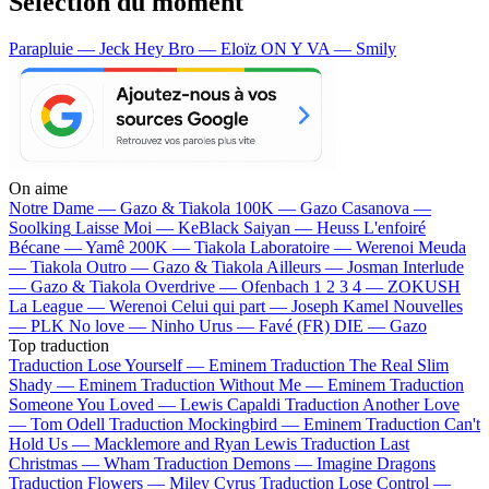
Sélection du moment
Parapluie — Jeck
Hey Bro — Eloïz
ON Y VA — Smily
On aime
Notre Dame —
Gazo & Tiakola
100K —
Gazo
Casanova —
Soolking
Laisse Moi —
KeBlack
Saiyan —
Heuss L'enfoiré
Bécane —
Yamê
200K —
Tiakola
Laboratoire —
Werenoi
Meuda
—
Tiakola
Outro —
Gazo & Tiakola
Ailleurs —
Josman
Interlude
—
Gazo & Tiakola
Overdrive —
Ofenbach
1 2 3 4 —
ZOKUSH
La League —
Werenoi
Celui qui part —
Joseph Kamel
Nouvelles
—
PLK
No love —
Ninho
Urus —
Favé (FR)
DIE —
Gazo
Top traduction
Traduction Lose Yourself —
Eminem
Traduction The Real Slim
Shady —
Eminem
Traduction Without Me —
Eminem
Traduction
Someone You Loved —
Lewis Capaldi
Traduction Another Love
—
Tom Odell
Traduction Mockingbird —
Eminem
Traduction Can't
Hold Us —
Macklemore and Ryan Lewis
Traduction Last
Christmas —
Wham
Traduction Demons —
Imagine Dragons
Traduction Flowers —
Miley Cyrus
Traduction Lose Control —