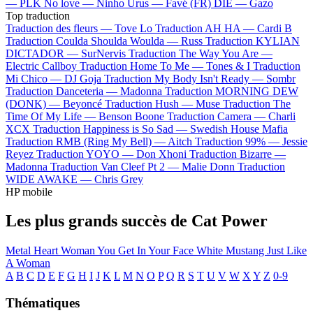
—
PLK
No love —
Ninho
Urus —
Favé (FR)
DIE —
Gazo
Top traduction
Traduction des fleurs —
Tove Lo
Traduction AH HA —
Cardi B
Traduction Coulda Shoulda Woulda —
Russ
Traduction KYLIAN
DICTADOR —
SurNervis
Traduction The Way You Are —
Electric Callboy
Traduction Home To Me —
Tones & I
Traduction
Mi Chico —
DJ Goja
Traduction My Body Isn't Ready —
Sombr
Traduction Danceteria —
Madonna
Traduction MORNING DEW
(DONK) —
Beyoncé
Traduction Hush —
Muse
Traduction The
Time Of My Life —
Benson Boone
Traduction Camera —
Charli
XCX
Traduction Happiness is So Sad —
Swedish House Mafia
Traduction RMB (Ring My Bell) —
Aitch
Traduction 99% —
Jessie
Reyez
Traduction YOYO —
Don Xhoni
Traduction Bizarre —
Madonna
Traduction Van Cleef Pt 2 —
Malie Donn
Traduction
WIDE AWAKE —
Chris Grey
HP mobile
Les plus grands succès de Cat Power
Metal Heart
Woman
You Get
In Your Face
White Mustang
Just Like
A Woman
A
B
C
D
E
F
G
H
I
J
K
L
M
N
O
P
Q
R
S
T
U
V
W
X
Y
Z
0-9
Thématiques