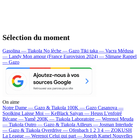
Sélection du moment
Gasolina — Tiakola
No lèche — Gazo
Tiki taka — Vacra
Médusa
— Landy
Mon amour (France Eurovision 2024) — Slimane
Rappel
— Gazo
On aime
Notre Dame —
Gazo & Tiakola
100K —
Gazo
Casanova —
Soolking
Laisse Moi —
KeBlack
Saiyan —
Heuss L'enfoiré
Bécane —
Yamê
200K —
Tiakola
Laboratoire —
Werenoi
Meuda
—
Tiakola
Outro —
Gazo & Tiakola
Ailleurs —
Josman
Interlude
—
Gazo & Tiakola
Overdrive —
Ofenbach
1 2 3 4 —
ZOKUSH
La League —
Werenoi
Celui qui part —
Joseph Kamel
Nouvelles