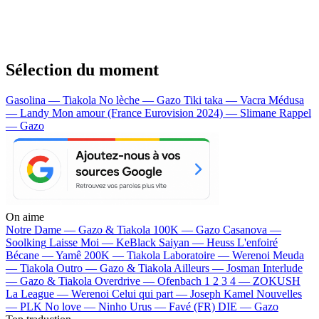
Sélection du moment
Gasolina — Tiakola
No lèche — Gazo
Tiki taka — Vacra
Médusa
— Landy
Mon amour (France Eurovision 2024) — Slimane
Rappel
— Gazo
On aime
Notre Dame —
Gazo & Tiakola
100K —
Gazo
Casanova —
Soolking
Laisse Moi —
KeBlack
Saiyan —
Heuss L'enfoiré
Bécane —
Yamê
200K —
Tiakola
Laboratoire —
Werenoi
Meuda
—
Tiakola
Outro —
Gazo & Tiakola
Ailleurs —
Josman
Interlude
—
Gazo & Tiakola
Overdrive —
Ofenbach
1 2 3 4 —
ZOKUSH
La League —
Werenoi
Celui qui part —
Joseph Kamel
Nouvelles
—
PLK
No love —
Ninho
Urus —
Favé (FR)
DIE —
Gazo