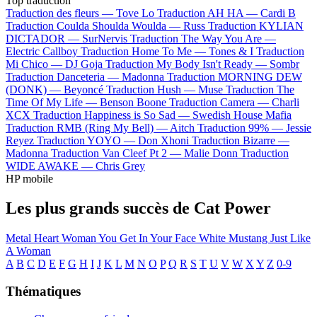
Top traduction
Traduction des fleurs —
Tove Lo
Traduction AH HA —
Cardi B
Traduction Coulda Shoulda Woulda —
Russ
Traduction KYLIAN
DICTADOR —
SurNervis
Traduction The Way You Are —
Electric Callboy
Traduction Home To Me —
Tones & I
Traduction
Mi Chico —
DJ Goja
Traduction My Body Isn't Ready —
Sombr
Traduction Danceteria —
Madonna
Traduction MORNING DEW
(DONK) —
Beyoncé
Traduction Hush —
Muse
Traduction The
Time Of My Life —
Benson Boone
Traduction Camera —
Charli
XCX
Traduction Happiness is So Sad —
Swedish House Mafia
Traduction RMB (Ring My Bell) —
Aitch
Traduction 99% —
Jessie
Reyez
Traduction YOYO —
Don Xhoni
Traduction Bizarre —
Madonna
Traduction Van Cleef Pt 2 —
Malie Donn
Traduction
WIDE AWAKE —
Chris Grey
HP mobile
Les plus grands succès de Cat Power
Metal Heart
Woman
You Get
In Your Face
White Mustang
Just Like
A Woman
A
B
C
D
E
F
G
H
I
J
K
L
M
N
O
P
Q
R
S
T
U
V
W
X
Y
Z
0-9
Thématiques