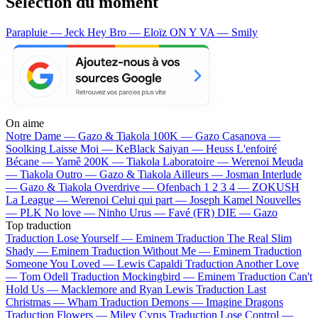
Sélection du moment
Parapluie — Jeck
Hey Bro — Eloïz
ON Y VA — Smily
On aime
Notre Dame —
Gazo & Tiakola
100K —
Gazo
Casanova —
Soolking
Laisse Moi —
KeBlack
Saiyan —
Heuss L'enfoiré
Bécane —
Yamê
200K —
Tiakola
Laboratoire —
Werenoi
Meuda
—
Tiakola
Outro —
Gazo & Tiakola
Ailleurs —
Josman
Interlude
—
Gazo & Tiakola
Overdrive —
Ofenbach
1 2 3 4 —
ZOKUSH
La League —
Werenoi
Celui qui part —
Joseph Kamel
Nouvelles
—
PLK
No love —
Ninho
Urus —
Favé (FR)
DIE —
Gazo
Top traduction
Traduction Lose Yourself —
Eminem
Traduction The Real Slim
Shady —
Eminem
Traduction Without Me —
Eminem
Traduction
Someone You Loved —
Lewis Capaldi
Traduction Another Love
—
Tom Odell
Traduction Mockingbird —
Eminem
Traduction Can't
Hold Us —
Macklemore and Ryan Lewis
Traduction Last
Christmas —
Wham
Traduction Demons —
Imagine Dragons
Traduction Flowers —
Miley Cyrus
Traduction Lose Control —