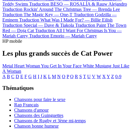
Teddy Swims
Traduction BESO —
ROSALÍA & Rauw Alejandro
Traduction Rockin' Around The Christmas Tree —
Brenda Lee
Traduction The Magic Key —
One-T
Traduction Godzilla —
Eminem
Traduction What Was I Made For? —
Billie Eilish
Traduction Special —
Dave & Tiakola
Traduction Paint The Town
Red —
Doja Cat
Traduction All I Want For Christmas Is You —
Mariah Carey
Traduction Emorio —
Mariah Carey
HP mobile
Les plus grands succès de Cat Power
Metal Heart
Woman
You Get
In Your Face
White Mustang
Just Like
A Woman
A
B
C
D
E
F
G
H
I
J
K
L
M
N
O
P
Q
R
S
T
U
V
W
X
Y
Z
0-9
Thématiques
Chansons pour faire le sexe
Rap Français
Chansons d'amour
Chansons des Guinguettes
Chansons de Rugby et 3ème mi-temps
Chanson bonne humeur