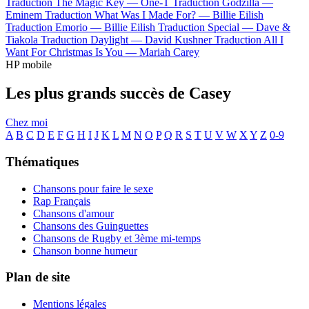
Traduction The Magic Key —
One-T
Traduction Godzilla —
Eminem
Traduction What Was I Made For? —
Billie Eilish
Traduction Emorio —
Billie Eilish
Traduction Special —
Dave &
Tiakola
Traduction Daylight —
David Kushner
Traduction All I
Want For Christmas Is You —
Mariah Carey
HP mobile
Les plus grands succès de Casey
Chez moi
A
B
C
D
E
F
G
H
I
J
K
L
M
N
O
P
Q
R
S
T
U
V
W
X
Y
Z
0-9
Thématiques
Chansons pour faire le sexe
Rap Français
Chansons d'amour
Chansons des Guinguettes
Chansons de Rugby et 3ème mi-temps
Chanson bonne humeur
Plan de site
Mentions légales