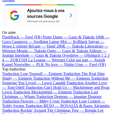
On aime
FlashBack —
Favé (FR)
Notre Dame —
Gazo & Tiakola
100K —
Gazo
Casanova —
Soolking
Laisse Moi —
KeBlack
Saiyan —
Heuss L'enfoiré
Bécane —
Yamê
200K —
Tiakola
Laboratoire —
Werenoi
Meuda —
Tiakola
Outro —
Gazo & Tiakola
Ailleurs —
Josman
Interlude —
Gazo & Tiakola
Overdrive —
Ofenbach
1 2 3
4 —
ZOKUSH
La League —
Werenoi
Celui qui part —
Joseph
Kamel
Nouvelles —
PLK
No love —
Ninho
Urus —
Favé (FR)
Top traduction
Traduction Lose Yourself —
Eminem
Traduction The Real Slim
Shady —
Eminem
Traduction Without Me —
Eminem
Traduction
Someone You Loved —
Lewis Capaldi
Traduction Another Love
—
Tom Odell
Traduction Can't Hold Us —
Macklemore and Ryan
Lewis
Traduction Mockingbird —
Eminem
Traduction Last
Christmas —
Wham
Traduction Demons —
Imagine Dragons
Traduction Flowers —
Miley Cyrus
Traduction Lose Control —
Teddy Swims
Traduction BESO —
ROSALÍA & Rauw Alejandro
Traduction Rockin' Around The Christmas Tree —
Brenda Lee