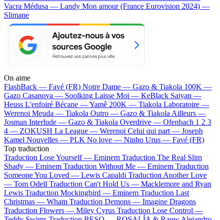
Vacra
Médusa — Landy
Mon amour (France Eurovision 2024) —
Slimane
On aime
FlashBack —
Favé (FR)
Notre Dame —
Gazo & Tiakola
100K —
Gazo
Casanova —
Soolking
Laisse Moi —
KeBlack
Saiyan —
Heuss L'enfoiré
Bécane —
Yamê
200K —
Tiakola
Laboratoire —
Werenoi
Meuda —
Tiakola
Outro —
Gazo & Tiakola
Ailleurs —
Josman
Interlude —
Gazo & Tiakola
Overdrive —
Ofenbach
1 2 3
4 —
ZOKUSH
La League —
Werenoi
Celui qui part —
Joseph
Kamel
Nouvelles —
PLK
No love —
Ninho
Urus —
Favé (FR)
Top traduction
Traduction Lose Yourself —
Eminem
Traduction The Real Slim
Shady —
Eminem
Traduction Without Me —
Eminem
Traduction
Someone You Loved —
Lewis Capaldi
Traduction Another Love
—
Tom Odell
Traduction Can't Hold Us —
Macklemore and Ryan
Lewis
Traduction Mockingbird —
Eminem
Traduction Last
Christmas —
Wham
Traduction Demons —
Imagine Dragons
Traduction Flowers —
Miley Cyrus
Traduction Lose Control —
Teddy Swims
Traduction BESO —
ROSALÍA & Rauw Alejandro