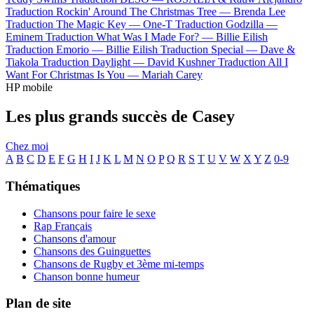
Traduction Rockin' Around The Christmas Tree —
Brenda Lee
Traduction The Magic Key —
One-T
Traduction Godzilla —
Eminem
Traduction What Was I Made For? —
Billie Eilish
Traduction Emorio —
Billie Eilish
Traduction Special —
Dave &
Tiakola
Traduction Daylight —
David Kushner
Traduction All I
Want For Christmas Is You —
Mariah Carey
HP mobile
Les plus grands succès de Casey
Chez moi
A
B
C
D
E
F
G
H
I
J
K
L
M
N
O
P
Q
R
S
T
U
V
W
X
Y
Z
0-9
Thématiques
Chansons pour faire le sexe
Rap Français
Chansons d'amour
Chansons des Guinguettes
Chansons de Rugby et 3ème mi-temps
Chanson bonne humeur
Plan de site