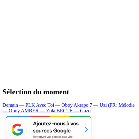
Sélection du moment
Demain — PLK
Avec Toi — Oboy
Akrapo 7 — Uzi (FR)
Mélodie
— Oboy
AMBER — Zola
BECTE — Gazo