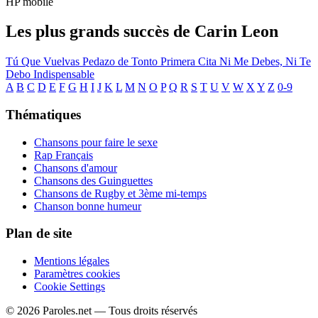
HP mobile
Les plus grands succès de Carin Leon
Tú
Que Vuelvas
Pedazo de Tonto
Primera Cita
Ni Me Debes, Ni Te
Debo
Indispensable
A
B
C
D
E
F
G
H
I
J
K
L
M
N
O
P
Q
R
S
T
U
V
W
X
Y
Z
0-9
Thématiques
Chansons pour faire le sexe
Rap Français
Chansons d'amour
Chansons des Guinguettes
Chansons de Rugby et 3ème mi-temps
Chanson bonne humeur
Plan de site
Mentions légales
Paramètres cookies
Cookie Settings
© 2026 Paroles.net — Tous droits réservés