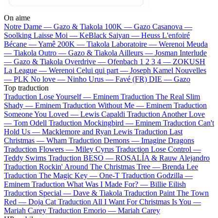
On aime
Notre Dame —
Gazo & Tiakola
100K —
Gazo
Casanova —
Soolking
Laisse Moi —
KeBlack
Saiyan —
Heuss L'enfoiré
Bécane —
Yamê
200K —
Tiakola
Laboratoire —
Werenoi
Meuda
—
Tiakola
Outro —
Gazo & Tiakola
Ailleurs —
Josman
Interlude
—
Gazo & Tiakola
Overdrive —
Ofenbach
1 2 3 4 —
ZOKUSH
La League —
Werenoi
Celui qui part —
Joseph Kamel
Nouvelles
—
PLK
No love —
Ninho
Urus —
Favé (FR)
DIE —
Gazo
Top traduction
Traduction Lose Yourself —
Eminem
Traduction The Real Slim
Shady —
Eminem
Traduction Without Me —
Eminem
Traduction
Someone You Loved —
Lewis Capaldi
Traduction Another Love
—
Tom Odell
Traduction Mockingbird —
Eminem
Traduction Can't
Hold Us —
Macklemore and Ryan Lewis
Traduction Last
Christmas —
Wham
Traduction Demons —
Imagine Dragons
Traduction Flowers —
Miley Cyrus
Traduction Lose Control —
Teddy Swims
Traduction BESO —
ROSALÍA & Rauw Alejandro
Traduction Rockin' Around The Christmas Tree —
Brenda Lee
Traduction The Magic Key —
One-T
Traduction Godzilla —
Eminem
Traduction What Was I Made For? —
Billie Eilish
Traduction Special —
Dave & Tiakola
Traduction Paint The Town
Red —
Doja Cat
Traduction All I Want For Christmas Is You —
Mariah Carey
Traduction Emorio —
Mariah Carey