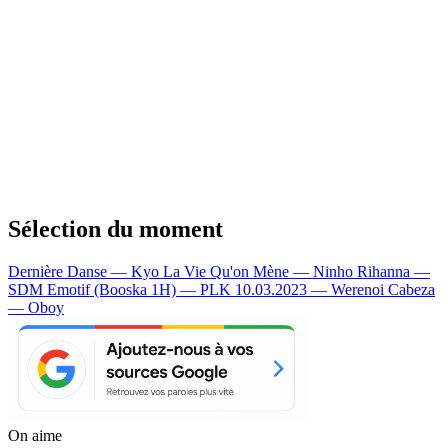
Sélection du moment
Dernière Danse — Kyo
La Vie Qu'on Mène — Ninho
Rihanna —
SDM
Emotif (Booska 1H) — PLK
10.03.2023 — Werenoi
Cabeza
— Oboy
On aime