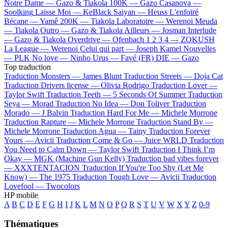
Notre Dame —
Gazo & Tiakola
100K —
Gazo
Casanova —
Soolking
Laisse Moi —
KeBlack
Saiyan —
Heuss L'enfoiré
Bécane —
Yamê
200K —
Tiakola
Laboratoire —
Werenoi
Meuda
—
Tiakola
Outro —
Gazo & Tiakola
Ailleurs —
Josman
Interlude
—
Gazo & Tiakola
Overdrive —
Ofenbach
1 2 3 4 —
ZOKUSH
La League —
Werenoi
Celui qui part —
Joseph Kamel
Nouvelles
—
PLK
No love —
Ninho
Urus —
Favé (FR)
DIE —
Gazo
Top traduction
Traduction Monsters —
James Blunt
Traduction Streets —
Doja Cat
Traduction Drivers license —
Olivia Rodrigo
Traduction Lover —
Taylor Swift
Traduction Teeth —
5 Seconds Of Summer
Traduction
Seya —
Morad
Traduction No Idea —
Don Toliver
Traduction
Morado —
J Balvin
Traduction Hard For Me —
Michele Morrone
Traduction Rapture —
Michele Morrone
Traduction Stand By —
Michele Morrone
Traduction Agua —
Tainy
Traduction Forever
Yours —
Avicii
Traduction Come & Go —
Juice WRLD
Traduction
You Need to Calm Down —
Taylor Swift
Traduction I Think I’m
Okay —
MGK (Machine Gun Kelly)
Traduction bad vibes forever
—
XXXTENTACION
Traduction If You're Too Shy (Let Me
Know) —
The 1975
Traduction Tough Love —
Avicii
Traduction
Lovefool —
Twocolors
HP mobile
A
B
C
D
E
F
G
H
I
J
K
L
M
N
O
P
Q
R
S
T
U
V
W
X
Y
Z
0-9
Thématiques