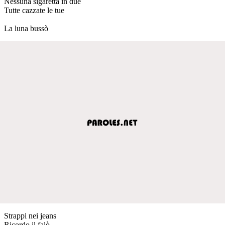
Nessuna sigaretta in due
Tutte cazzate le tue
La luna bussò
Strappi nei jeans
Ricordo il falò