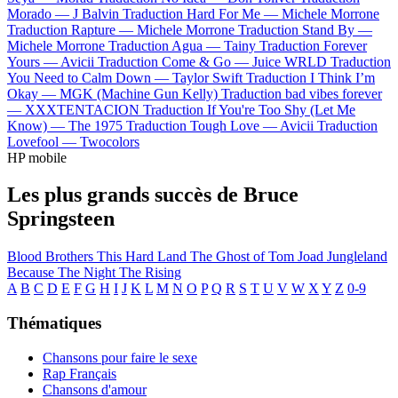
Morado —
J Balvin
Traduction Hard For Me —
Michele Morrone
Traduction Rapture —
Michele Morrone
Traduction Stand By —
Michele Morrone
Traduction Agua —
Tainy
Traduction Forever
Yours —
Avicii
Traduction Come & Go —
Juice WRLD
Traduction
You Need to Calm Down —
Taylor Swift
Traduction I Think I’m
Okay —
MGK (Machine Gun Kelly)
Traduction bad vibes forever
—
XXXTENTACION
Traduction If You're Too Shy (Let Me
Know) —
The 1975
Traduction Tough Love —
Avicii
Traduction
Lovefool —
Twocolors
HP mobile
Les plus grands succès de Bruce
Springsteen
Blood Brothers
This Hard Land
The Ghost of Tom Joad
Jungleland
Because The Night
The Rising
A
B
C
D
E
F
G
H
I
J
K
L
M
N
O
P
Q
R
S
T
U
V
W
X
Y
Z
0-9
Thématiques
Chansons pour faire le sexe
Rap Français
Chansons d'amour