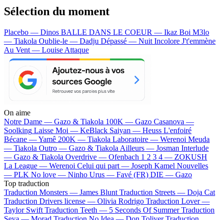
Sélection du moment
Placebo — Dinos
BALLE DANS LE COEUR — Ikaz Boi
M3lo
— Tiakola
Oublie-le — Dadju
Dépassé — Nuit Incolore
J't'emmène
Au Vent — Louise Attaque
On aime
Notre Dame —
Gazo & Tiakola
100K —
Gazo
Casanova —
Soolking
Laisse Moi —
KeBlack
Saiyan —
Heuss L'enfoiré
Bécane —
Yamê
200K —
Tiakola
Laboratoire —
Werenoi
Meuda
—
Tiakola
Outro —
Gazo & Tiakola
Ailleurs —
Josman
Interlude
—
Gazo & Tiakola
Overdrive —
Ofenbach
1 2 3 4 —
ZOKUSH
La League —
Werenoi
Celui qui part —
Joseph Kamel
Nouvelles
—
PLK
No love —
Ninho
Urus —
Favé (FR)
DIE —
Gazo
Top traduction
Traduction Monsters —
James Blunt
Traduction Streets —
Doja Cat
Traduction Drivers license —
Olivia Rodrigo
Traduction Lover —
Taylor Swift
Traduction Teeth —
5 Seconds Of Summer
Traduction
Seya —
Morad
Traduction No Idea —
Don Toliver
Traduction