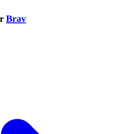
ar
Brav