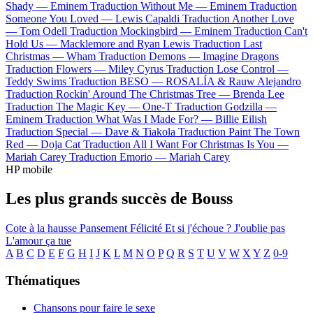
Shady —
Eminem
Traduction Without Me —
Eminem
Traduction
Someone You Loved —
Lewis Capaldi
Traduction Another Love
—
Tom Odell
Traduction Mockingbird —
Eminem
Traduction Can't
Hold Us —
Macklemore and Ryan Lewis
Traduction Last
Christmas —
Wham
Traduction Demons —
Imagine Dragons
Traduction Flowers —
Miley Cyrus
Traduction Lose Control —
Teddy Swims
Traduction BESO —
ROSALÍA & Rauw Alejandro
Traduction Rockin' Around The Christmas Tree —
Brenda Lee
Traduction The Magic Key —
One-T
Traduction Godzilla —
Eminem
Traduction What Was I Made For? —
Billie Eilish
Traduction Special —
Dave & Tiakola
Traduction Paint The Town
Red —
Doja Cat
Traduction All I Want For Christmas Is You —
Mariah Carey
Traduction Emorio —
Mariah Carey
HP mobile
Les plus grands succès de Bouss
Cote à la hausse
Pansement
Félicité
Et si j'échoue ?
J'oublie pas
L'amour ça tue
A
B
C
D
E
F
G
H
I
J
K
L
M
N
O
P
Q
R
S
T
U
V
W
X
Y
Z
0-9
Thématiques
Chansons pour faire le sexe