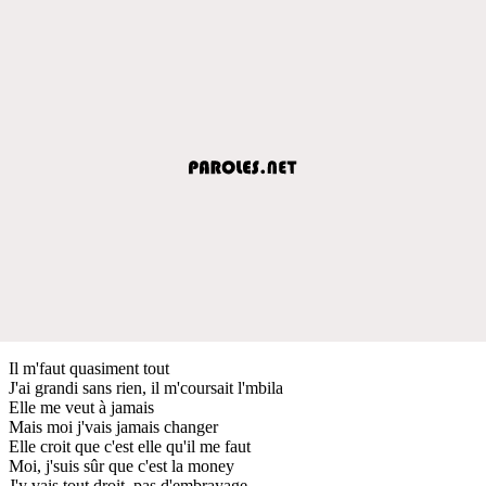
Il m'faut quasiment tout
J'ai grandi sans rien, il m'coursait l'mbila
Elle me veut à jamais
Mais moi j'vais jamais changer
Elle croit que c'est elle qu'il me faut
Moi, j'suis sûr que c'est la money
J'y vais tout droit, pas d'embrayage