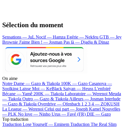
Sélection du moment
Sensations — JuL
Nocif — Hamza
Egérie — Nekfeu
GTB — Jey
Brownie
J'aime Bien ! — Josman
Pas là — Djadja & Dinaz
On aime
Notre Dame —
Gazo & Tiakola
100K —
Gazo
Casanova —
Soolking
Laisse Moi —
KeBlack
Saiyan —
Heuss L'enfoiré
Bécane —
Yamê
200K —
Tiakola
Laboratoire —
Werenoi
Meuda
—
Tiakola
Outro —
Gazo & Tiakola
Ailleurs —
Josman
Interlude
—
Gazo & Tiakola
Overdrive —
Ofenbach
1 2 3 4 —
ZOKUSH
La League —
Werenoi
Celui qui part —
Joseph Kamel
Nouvelles
—
PLK
No love —
Ninho
Urus —
Favé (FR)
DIE —
Gazo
Top traduction
Traduction Lose Yourself —
Eminem
Traduction The Real Slim