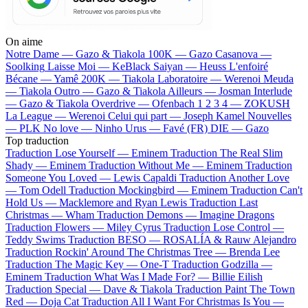
On aime
Notre Dame —
Gazo & Tiakola
100K —
Gazo
Casanova —
Soolking
Laisse Moi —
KeBlack
Saiyan —
Heuss L'enfoiré
Bécane —
Yamê
200K —
Tiakola
Laboratoire —
Werenoi
Meuda
—
Tiakola
Outro —
Gazo & Tiakola
Ailleurs —
Josman
Interlude
—
Gazo & Tiakola
Overdrive —
Ofenbach
1 2 3 4 —
ZOKUSH
La League —
Werenoi
Celui qui part —
Joseph Kamel
Nouvelles
—
PLK
No love —
Ninho
Urus —
Favé (FR)
DIE —
Gazo
Top traduction
Traduction Lose Yourself —
Eminem
Traduction The Real Slim
Shady —
Eminem
Traduction Without Me —
Eminem
Traduction
Someone You Loved —
Lewis Capaldi
Traduction Another Love
—
Tom Odell
Traduction Mockingbird —
Eminem
Traduction Can't
Hold Us —
Macklemore and Ryan Lewis
Traduction Last
Christmas —
Wham
Traduction Demons —
Imagine Dragons
Traduction Flowers —
Miley Cyrus
Traduction Lose Control —
Teddy Swims
Traduction BESO —
ROSALÍA & Rauw Alejandro
Traduction Rockin' Around The Christmas Tree —
Brenda Lee
Traduction The Magic Key —
One-T
Traduction Godzilla —
Eminem
Traduction What Was I Made For? —
Billie Eilish
Traduction Special —
Dave & Tiakola
Traduction Paint The Town
Red —
Doja Cat
Traduction All I Want For Christmas Is You —