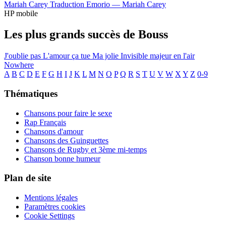
Mariah Carey
Traduction Emorio —
Mariah Carey
HP mobile
Les plus grands succès de Bouss
J'oublie pas
L'amour ça tue
Ma jolie
Invisible
majeur en l'air
Nowhere
A
B
C
D
E
F
G
H
I
J
K
L
M
N
O
P
Q
R
S
T
U
V
W
X
Y
Z
0-9
Thématiques
Chansons pour faire le sexe
Rap Français
Chansons d'amour
Chansons des Guinguettes
Chansons de Rugby et 3ème mi-temps
Chanson bonne humeur
Plan de site
Mentions légales
Paramètres cookies
Cookie Settings