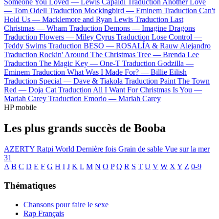
Someone You Loved —
Lewis Capaldi
Traduction Another Love
—
Tom Odell
Traduction Mockingbird —
Eminem
Traduction Can't
Hold Us —
Macklemore and Ryan Lewis
Traduction Last
Christmas —
Wham
Traduction Demons —
Imagine Dragons
Traduction Flowers —
Miley Cyrus
Traduction Lose Control —
Teddy Swims
Traduction BESO —
ROSALÍA & Rauw Alejandro
Traduction Rockin' Around The Christmas Tree —
Brenda Lee
Traduction The Magic Key —
One-T
Traduction Godzilla —
Eminem
Traduction What Was I Made For? —
Billie Eilish
Traduction Special —
Dave & Tiakola
Traduction Paint The Town
Red —
Doja Cat
Traduction All I Want For Christmas Is You —
Mariah Carey
Traduction Emorio —
Mariah Carey
HP mobile
Les plus grands succès de Booba
AZERTY
Ratpi World
Dernière fois
Grain de sable
Vue sur la mer
31
A
B
C
D
E
F
G
H
I
J
K
L
M
N
O
P
Q
R
S
T
U
V
W
X
Y
Z
0-9
Thématiques
Chansons pour faire le sexe
Rap Français