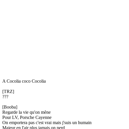
A Cocolia coco Cocolia
[TRZ]
???
[Booba]
Regarde la vie qu'on mène
Pour LV, Porsche Cayenne
On emportera pas c'est vrai mais j'suis un humain
Majeur en l'air plus jamais on perd