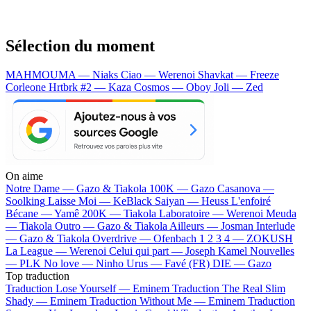
Sélection du moment
MAHMOUMA — Niaks
Ciao — Werenoi
Shavkat — Freeze
Corleone
Hrtbrk #2 — Kaza
Cosmos — Oboy
Joli — Zed
On aime
Notre Dame —
Gazo & Tiakola
100K —
Gazo
Casanova —
Soolking
Laisse Moi —
KeBlack
Saiyan —
Heuss L'enfoiré
Bécane —
Yamê
200K —
Tiakola
Laboratoire —
Werenoi
Meuda
—
Tiakola
Outro —
Gazo & Tiakola
Ailleurs —
Josman
Interlude
—
Gazo & Tiakola
Overdrive —
Ofenbach
1 2 3 4 —
ZOKUSH
La League —
Werenoi
Celui qui part —
Joseph Kamel
Nouvelles
—
PLK
No love —
Ninho
Urus —
Favé (FR)
DIE —
Gazo
Top traduction
Traduction Lose Yourself —
Eminem
Traduction The Real Slim
Shady —
Eminem
Traduction Without Me —
Eminem
Traduction